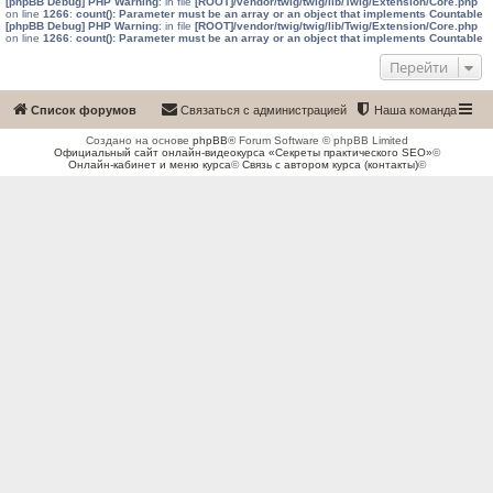
[phpBB Debug] PHP Warning
: in file
[ROOT]/vendor/twig/twig/lib/Twig/Extension/Core.php
on line
1266
:
count(): Parameter must be an array or an object that implements Countable
[phpBB Debug] PHP Warning
: in file
[ROOT]/vendor/twig/twig/lib/Twig/Extension/Core.php
on line
1266
:
count(): Parameter must be an array or an object that implements Countable
Перейти
Список форумов
Связаться с администрацией
Наша команда
Создано на основе
phpBB
® Forum Software © phpBB Limited
Официальный сайт онлайн-видеокурса «Секреты практического SEO»
©
Онлайн-кабинет и меню курса
©
Связь с автором курса (контакты)
©