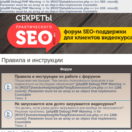
[phpBB Debug] PHP Warning
: in file
[ROOT]/phpbb/session.php
on line
580
:
sizeof():
Parameter must be an array or an object that implements Countable
[phpBB Debug] PHP Warning
: in file
[ROOT]/phpbb/session.php
on line
636
:
sizeof():
Parameter must be an array or an object that implements Countable
Правила и инструкции
Форум
Правила и инструкции по работе с форумом
Пошаговая инструкция: "Как начать пользоваться форумом и как
подписаться на последние обновления"
[phpBB Debug] PHP Warning
: in
file
[ROOT]/vendor/twig/twig/lib/Twig/Extension/Core.php
on line
1266
:
count(): Parameter must be an array or an object that implements
Countable
Темы:
1
Не запускаются или долго загружаются видеоуроки?
Что делать, если уроки долго загружаются или вообще не запускаются?
Решение проблемы.
[phpBB Debug] PHP Warning
: in file
[ROOT]/vendor/twig/twig/lib/Twig/Extension/Core.php
on line
1266
:
count(): Parameter must be an array or an object that implements
Countable
Темы:
1