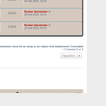
26 ноя 2016, 13:16
Ruslan Savchenko
15233
26 ноя 2016, 13:14
Ruslan Savchenko
17633
16 ноя 2016, 02:53
Parameter must be an array or an object that implements Countable
• Страница
1
из
1
Перейти
ша команда
Удалить cookies конференции
Часовой пояс:
UTC
тором курса (контакты)
©