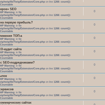
ig/twig/lib/Twig/Extension/Core.php
on line
1266
:
count():
s Countable
серое» SEO
0
HP Warning
: in file
ig/twig/lib/Twig/Extension/Core.php
on line
1266
:
count():
s Countable
 на первую прибыль?
0
HP Warning
: in file
ig/twig/lib/Twig/Extension/Core.php
on line
1266
:
count():
s Countable
тижения ТОП-а
0
HP Warning
: in file
ig/twig/lib/Twig/Extension/Core.php
on line
1266
:
count():
s Countable
O-аудит сайта
0
HP Warning
: in file
ig/twig/lib/Twig/Extension/Core.php
on line
1266
:
count():
s Countable
 с SEO-подрядчиками?
0
HP Warning
: in file
ig/twig/lib/Twig/Extension/Core.php
on line
1266
:
count():
s Countable
ылок
0
HP Warning
: in file
ig/twig/lib/Twig/Extension/Core.php
on line
1266
:
count():
s Countable
сервисов
0
HP Warning
: in file
ig/twig/lib/Twig/Extension/Core.php
on line
1266
:
count():
s Countable
коммерческих сайтах
0