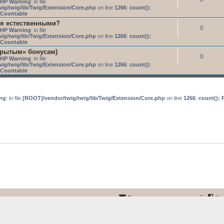
HP Warning
: in file
ig/twig/lib/Twig/Extension/Core.php
on line
1266
:
count():
s Countable
я естественными?
0
HP Warning
: in file
ig/twig/lib/Twig/Extension/Core.php
on line
1266
:
count():
s Countable
крытым» бонусам)
0
HP Warning
: in file
ig/twig/lib/Twig/Extension/Core.php
on line
1266
:
count():
s Countable
ng
: in file
[ROOT]/vendor/twig/twig/lib/Twig/Extension/Core.php
on line
1266
:
count(): 
Связаться с администрацией
На
Создано на основе
phpBB
® Forum Software © phpBB Limited
айн-видеокурса «Секреты практического SEO»
©
Онлайн-кабинет и меню курса
©
Связь с ав