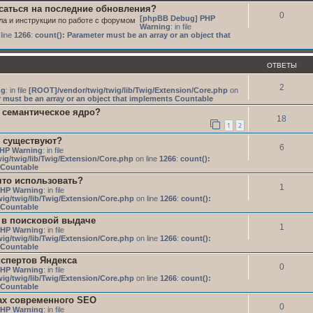
исаться на последние обновления?
0
[phpBB Debug] PHP
ла и инструкции по работе с форумом
Warning
: in file
line
1266
:
count(): Parameter must be an array or an object that
ОТВЕТЫ
2
ng
: in file
[ROOT]/vendor/twig/twig/lib/Twig/Extension/Core.php
on
 must be an array or an object that implements Countable
 семантическое ядро?
18
1
2
 существуют?
6
HP Warning
: in file
ig/twig/lib/Twig/Extension/Core.php
on line
1266
:
count():
s Countable
то использовать?
1
HP Warning
: in file
ig/twig/lib/Twig/Extension/Core.php
on line
1266
:
count():
s Countable
 в поисковой выдаче
1
HP Warning
: in file
ig/twig/lib/Twig/Extension/Core.php
on line
1266
:
count():
s Countable
кспертов Яндекса
0
HP Warning
: in file
ig/twig/lib/Twig/Extension/Core.php
on line
1266
:
count():
s Countable
ах современного SEO
0
HP Warning
: in file