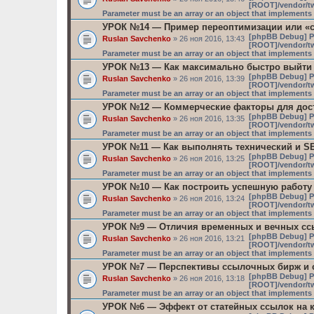
[ROOT]/vendor/tw
Parameter must be an array or an object that implement
УРОК №14 — Пример переоптимизации или «
[phpBB Debug] P
Ruslan Savchenko
» 26 ноя 2016, 13:43
[ROOT]/vendor/tw
Parameter must be an array or an object that implement
УРОК №13 — Как максимально быстро выйти
[phpBB Debug] P
Ruslan Savchenko
» 26 ноя 2016, 13:39
[ROOT]/vendor/tw
Parameter must be an array or an object that implement
УРОК №12 — Коммерческие факторы для дос
[phpBB Debug] P
Ruslan Savchenko
» 26 ноя 2016, 13:35
[ROOT]/vendor/tw
Parameter must be an array or an object that implement
УРОК №11 — Как выполнять технический и SE
[phpBB Debug] P
Ruslan Savchenko
» 26 ноя 2016, 13:25
[ROOT]/vendor/tw
Parameter must be an array or an object that implement
УРОК №10 — Как построить успешную работу
[phpBB Debug] P
Ruslan Savchenko
» 26 ноя 2016, 13:24
[ROOT]/vendor/tw
Parameter must be an array or an object that implement
УРОК №9 — Отличия временных и вечных сс
[phpBB Debug] P
Ruslan Savchenko
» 26 ноя 2016, 13:21
[ROOT]/vendor/tw
Parameter must be an array or an object that implement
УРОК №7 — Перспективы ссылочных бирж и 
[phpBB Debug] P
Ruslan Savchenko
» 26 ноя 2016, 13:18
[ROOT]/vendor/tw
Parameter must be an array or an object that implement
УРОК №6 — Эффект от статейных ссылок на 