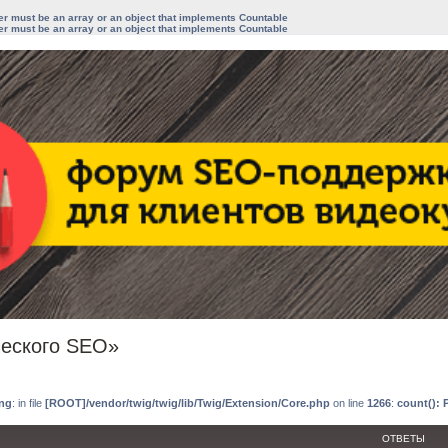
ter must be an array or an object that implements Countable
ter must be an array or an object that implements Countable
ческого SEO»
иренный поиск
ng
: in file
[ROOT]/vendor/twig/twig/lib/Twig/Extension/Core.php
on line
1266
:
count(): 
ОТВЕТЫ