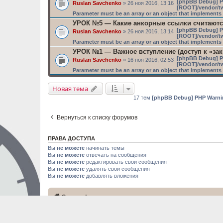
[phpBB Debug] P
Ruslan Savchenko
» 26 ноя 2016, 13:16
[ROOT]/vendor/tw
Parameter must be an array or an object that implement
УРОК №5 — Какие анкорные ссылки считаютс
[phpBB Debug] P
Ruslan Savchenko
» 26 ноя 2016, 13:14
[ROOT]/vendor/tw
Parameter must be an array or an object that implement
УРОК №1 — Важное вступление (доступ к «за
[phpBB Debug] P
Ruslan Savchenko
» 16 ноя 2016, 02:53
[ROOT]/vendor/tw
Parameter must be an array or an object that implement
Новая тема
17 тем
[phpBB Debug] PHP Warni
Вернуться к списку форумов
ПРАВА ДОСТУПА
Вы
не можете
начинать темы
Вы
не можете
отвечать на сообщения
Вы
не можете
редактировать свои сообщения
Вы
не можете
удалять свои сообщения
Вы
не можете
добавлять вложения
Список форумов
Официальный сайт онл