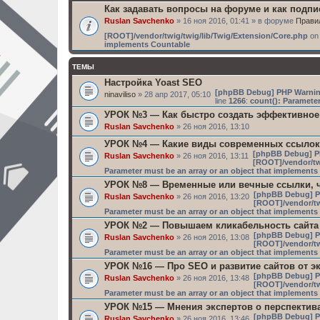
Как задавать вопросы на форуме и как подп
Ruslan Savchenko
» 16 ноя 2016, 01:41 » в форуме
Прави
[ROOT]/vendor/twig/twig/lib/Twig/Extension/Core.php
on 
implements Countable
ТЕМЫ
Настройка Yoast SEO
[phpBB Debug] PHP Warni
ninaviliso
» 28 апр 2017, 05:10
line
1266
:
count(): Parameter
УРОК №3 — Как быстро создать эффективное
Ruslan Savchenko
» 26 ноя 2016, 13:10
УРОК №4 — Какие виды современных ссылок
[phpBB Debug] P
Ruslan Savchenko
» 26 ноя 2016, 13:11
[ROOT]/vendor/tw
Parameter must be an array or an object that implement
УРОК №8 — Временные или вечные ссылки, ч
[phpBB Debug] P
Ruslan Savchenko
» 26 ноя 2016, 13:20
[ROOT]/vendor/tw
Parameter must be an array or an object that implement
УРОК №2 — Повышаем кликабельность сайта
[phpBB Debug] P
Ruslan Savchenko
» 26 ноя 2016, 13:08
[ROOT]/vendor/tw
Parameter must be an array or an object that implement
УРОК №16 — Про SEO и развитие сайтов от э
[phpBB Debug] P
Ruslan Savchenko
» 26 ноя 2016, 13:48
[ROOT]/vendor/tw
Parameter must be an array or an object that implement
УРОК №15 — Мнения экспертов о перспектив
[phpBB Debug] P
Ruslan Savchenko
» 26 ноя 2016, 13:46