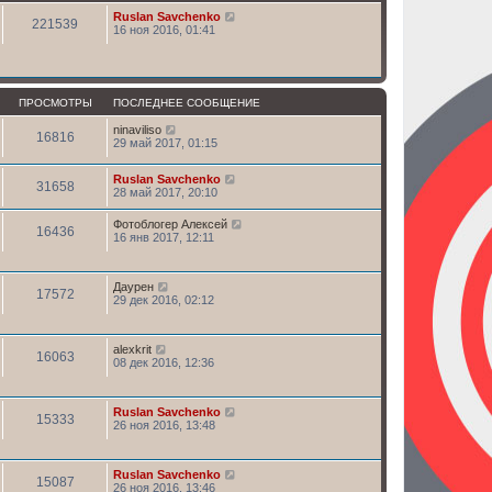
Ruslan Savchenko
221539
16 ноя 2016, 01:41
ПРОСМОТРЫ
ПОСЛЕДНЕЕ СООБЩЕНИЕ
ninaviliso
16816
29 май 2017, 01:15
Ruslan Savchenko
31658
28 май 2017, 20:10
Фотоблогер Алексей
16436
16 янв 2017, 12:11
Даурен
17572
29 дек 2016, 02:12
alexkrit
16063
08 дек 2016, 12:36
Ruslan Savchenko
15333
26 ноя 2016, 13:48
Ruslan Savchenko
15087
26 ноя 2016, 13:46