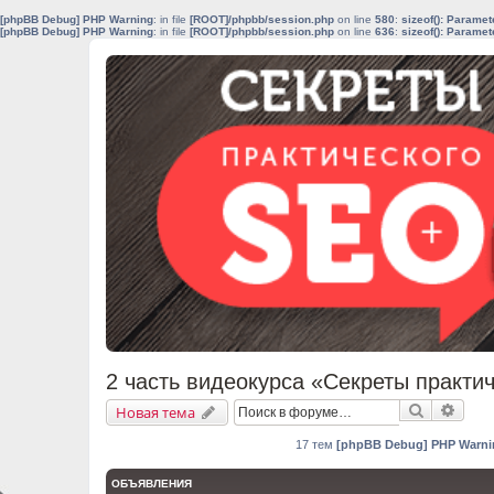
[phpBB Debug] PHP Warning
: in file
[ROOT]/phpbb/session.php
on line
580
:
sizeof(): Parame
[phpBB Debug] PHP Warning
: in file
[ROOT]/phpbb/session.php
on line
636
:
sizeof(): Parame
2 часть видеокурса «Секреты практи
Поиск
Расш
Новая тема
17 тем
[phpBB Debug] PHP Warni
ОБЪЯВЛЕНИЯ