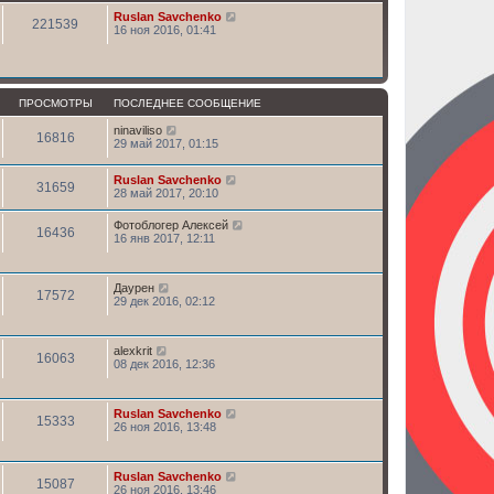
Ruslan Savchenko
221539
16 ноя 2016, 01:41
ПРОСМОТРЫ
ПОСЛЕДНЕЕ СООБЩЕНИЕ
ninaviliso
16816
29 май 2017, 01:15
Ruslan Savchenko
31659
28 май 2017, 20:10
Фотоблогер Алексей
16436
16 янв 2017, 12:11
Даурен
17572
29 дек 2016, 02:12
alexkrit
16063
08 дек 2016, 12:36
Ruslan Savchenko
15333
26 ноя 2016, 13:48
Ruslan Savchenko
15087
26 ноя 2016, 13:46