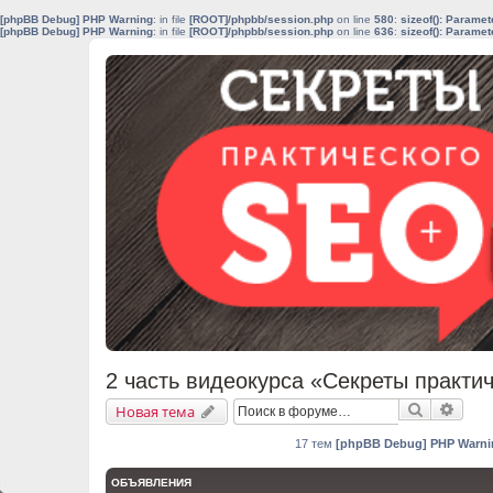
[phpBB Debug] PHP Warning
: in file
[ROOT]/phpbb/session.php
on line
580
:
sizeof(): Parame
[phpBB Debug] PHP Warning
: in file
[ROOT]/phpbb/session.php
on line
636
:
sizeof(): Parame
2 часть видеокурса «Секреты практи
Поиск
Расш
Новая тема
17 тем
[phpBB Debug] PHP Warni
ОБЪЯВЛЕНИЯ