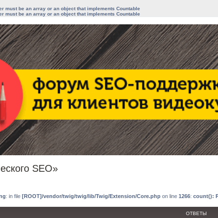
ter must be an array or an object that implements Countable
ter must be an array or an object that implements Countable
ческого SEO»
иренный поиск
ng
: in file
[ROOT]/vendor/twig/twig/lib/Twig/Extension/Core.php
on line
1266
:
count(): 
ОТВЕТЫ