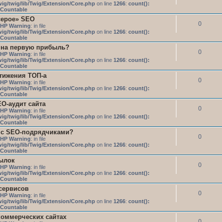
ig/twig/lib/Twig/Extension/Core.php
on line
1266
:
count():
s Countable
серое» SEO
0
HP Warning
: in file
ig/twig/lib/Twig/Extension/Core.php
on line
1266
:
count():
s Countable
 на первую прибыль?
0
HP Warning
: in file
ig/twig/lib/Twig/Extension/Core.php
on line
1266
:
count():
s Countable
тижения ТОП-а
0
HP Warning
: in file
ig/twig/lib/Twig/Extension/Core.php
on line
1266
:
count():
s Countable
O-аудит сайта
0
HP Warning
: in file
ig/twig/lib/Twig/Extension/Core.php
on line
1266
:
count():
s Countable
 с SEO-подрядчиками?
0
HP Warning
: in file
ig/twig/lib/Twig/Extension/Core.php
on line
1266
:
count():
s Countable
ылок
0
HP Warning
: in file
ig/twig/lib/Twig/Extension/Core.php
on line
1266
:
count():
s Countable
сервисов
0
HP Warning
: in file
ig/twig/lib/Twig/Extension/Core.php
on line
1266
:
count():
s Countable
коммерческих сайтах
0