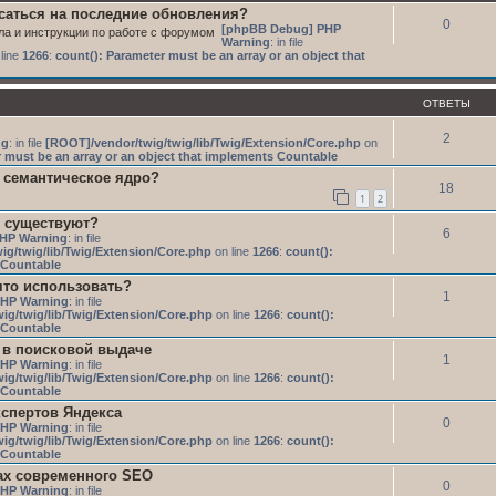
исаться на последние обновления?
0
[phpBB Debug] PHP
ла и инструкции по работе с форумом
Warning
: in file
line
1266
:
count(): Parameter must be an array or an object that
ОТВЕТЫ
2
ng
: in file
[ROOT]/vendor/twig/twig/lib/Twig/Extension/Core.php
on
 must be an array or an object that implements Countable
 семантическое ядро?
18
1
2
 существуют?
6
HP Warning
: in file
ig/twig/lib/Twig/Extension/Core.php
on line
1266
:
count():
s Countable
то использовать?
1
HP Warning
: in file
ig/twig/lib/Twig/Extension/Core.php
on line
1266
:
count():
s Countable
 в поисковой выдаче
1
HP Warning
: in file
ig/twig/lib/Twig/Extension/Core.php
on line
1266
:
count():
s Countable
кспертов Яндекса
0
HP Warning
: in file
ig/twig/lib/Twig/Extension/Core.php
on line
1266
:
count():
s Countable
ах современного SEO
0
HP Warning
: in file