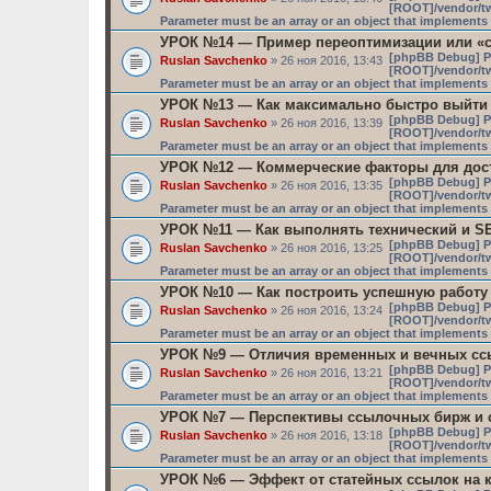
[ROOT]/vendor/tw
Parameter must be an array or an object that implement
УРОК №14 — Пример переоптимизации или «
[phpBB Debug] P
Ruslan Savchenko
» 26 ноя 2016, 13:43
[ROOT]/vendor/tw
Parameter must be an array or an object that implement
УРОК №13 — Как максимально быстро выйти
[phpBB Debug] P
Ruslan Savchenko
» 26 ноя 2016, 13:39
[ROOT]/vendor/tw
Parameter must be an array or an object that implement
УРОК №12 — Коммерческие факторы для дос
[phpBB Debug] P
Ruslan Savchenko
» 26 ноя 2016, 13:35
[ROOT]/vendor/tw
Parameter must be an array or an object that implement
УРОК №11 — Как выполнять технический и SE
[phpBB Debug] P
Ruslan Savchenko
» 26 ноя 2016, 13:25
[ROOT]/vendor/tw
Parameter must be an array or an object that implement
УРОК №10 — Как построить успешную работу
[phpBB Debug] P
Ruslan Savchenko
» 26 ноя 2016, 13:24
[ROOT]/vendor/tw
Parameter must be an array or an object that implement
УРОК №9 — Отличия временных и вечных сс
[phpBB Debug] P
Ruslan Savchenko
» 26 ноя 2016, 13:21
[ROOT]/vendor/tw
Parameter must be an array or an object that implement
УРОК №7 — Перспективы ссылочных бирж и 
[phpBB Debug] P
Ruslan Savchenko
» 26 ноя 2016, 13:18
[ROOT]/vendor/tw
Parameter must be an array or an object that implement
УРОК №6 — Эффект от статейных ссылок на 