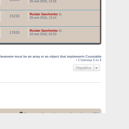
26 ноя 2016, 13:16
Ruslan Savchenko
15233
26 ноя 2016, 13:14
Ruslan Savchenko
17633
16 ноя 2016, 02:53
Parameter must be an array or an object that implements Countable
• Страница
1
из
1
Перейти
ша команда
Удалить cookies конференции
Часовой пояс:
UTC
тором курса (контакты)
©