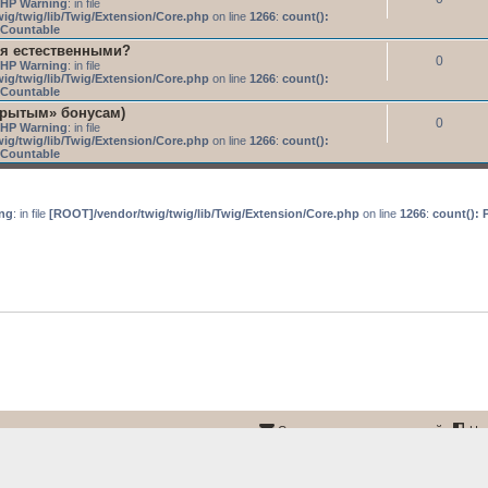
HP Warning
: in file
ig/twig/lib/Twig/Extension/Core.php
on line
1266
:
count():
s Countable
я естественными?
0
HP Warning
: in file
ig/twig/lib/Twig/Extension/Core.php
on line
1266
:
count():
s Countable
крытым» бонусам)
0
HP Warning
: in file
ig/twig/lib/Twig/Extension/Core.php
on line
1266
:
count():
s Countable
ng
: in file
[ROOT]/vendor/twig/twig/lib/Twig/Extension/Core.php
on line
1266
:
count(): 
Связаться с администрацией
На
Создано на основе
phpBB
® Forum Software © phpBB Limited
айн-видеокурса «Секреты практического SEO»
©
Онлайн-кабинет и меню курса
©
Связь с ав