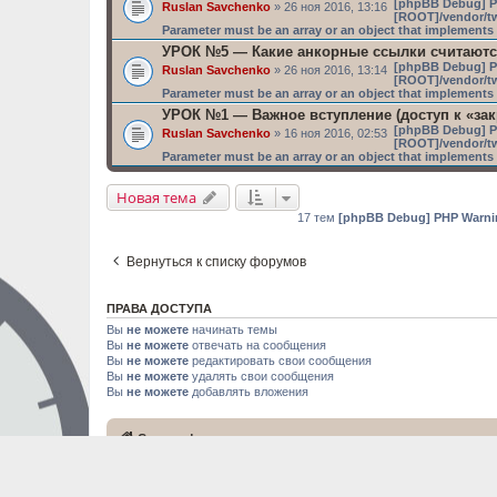
[phpBB Debug] P
Ruslan Savchenko
» 26 ноя 2016, 13:16
[ROOT]/vendor/tw
Parameter must be an array or an object that implement
УРОК №5 — Какие анкорные ссылки считаютс
[phpBB Debug] P
Ruslan Savchenko
» 26 ноя 2016, 13:14
[ROOT]/vendor/tw
Parameter must be an array or an object that implement
УРОК №1 — Важное вступление (доступ к «за
[phpBB Debug] P
Ruslan Savchenko
» 16 ноя 2016, 02:53
[ROOT]/vendor/tw
Parameter must be an array or an object that implement
Новая тема
17 тем
[phpBB Debug] PHP Warni
Вернуться к списку форумов
ПРАВА ДОСТУПА
Вы
не можете
начинать темы
Вы
не можете
отвечать на сообщения
Вы
не можете
редактировать свои сообщения
Вы
не можете
удалять свои сообщения
Вы
не можете
добавлять вложения
Список форумов
Официальный сайт онл