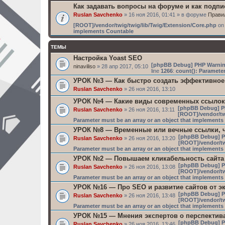
Как задавать вопросы на форуме и как подп
Ruslan Savchenko
» 16 ноя 2016, 01:41 » в форуме
Прави
[ROOT]/vendor/twig/twig/lib/Twig/Extension/Core.php
on 
implements Countable
ТЕМЫ
Настройка Yoast SEO
[phpBB Debug] PHP Warni
ninaviliso
» 28 апр 2017, 05:10
line
1266
:
count(): Parameter
УРОК №3 — Как быстро создать эффективное
Ruslan Savchenko
» 26 ноя 2016, 13:10
УРОК №4 — Какие виды современных ссылок
[phpBB Debug] P
Ruslan Savchenko
» 26 ноя 2016, 13:11
[ROOT]/vendor/tw
Parameter must be an array or an object that implement
УРОК №8 — Временные или вечные ссылки, ч
[phpBB Debug] P
Ruslan Savchenko
» 26 ноя 2016, 13:20
[ROOT]/vendor/tw
Parameter must be an array or an object that implement
УРОК №2 — Повышаем кликабельность сайта
[phpBB Debug] P
Ruslan Savchenko
» 26 ноя 2016, 13:08
[ROOT]/vendor/tw
Parameter must be an array or an object that implement
УРОК №16 — Про SEO и развитие сайтов от э
[phpBB Debug] P
Ruslan Savchenko
» 26 ноя 2016, 13:48
[ROOT]/vendor/tw
Parameter must be an array or an object that implement
УРОК №15 — Мнения экспертов о перспектив
[phpBB Debug] P
Ruslan Savchenko
» 26 ноя 2016, 13:46