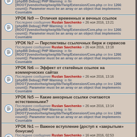
[phpBB Debug] PHP Warning
: in file
[ROOT]/vendor/twig/twig/lib/Twig/Extension/Core.php
on line
1266
:
count(): Parameter must be an array or an object that implements
Countable
УРОК №9 — Отличия временных и вечных ссылок
Последнее сообщение
Ruslan Savchenko
«
26 ноя 2016, 13:21
[phpBB Debug] PHP Warning
: in file
[ROOT]/vendor/twig/twig/lib/Twig/Extension/Core.php
on line
1266
:
count(): Parameter must be an array or an object that implements
Countable
УРОК №7 — Перспективы ссылочных бирж и сервисов
Последнее сообщение
Ruslan Savchenko
«
26 ноя 2016, 13:18
[phpBB Debug] PHP Warning
: in file
[ROOT]/vendor/twig/twig/lib/Twig/Extension/Core.php
on line
1266
:
count(): Parameter must be an array or an object that implements
Countable
УРОК №6 — Эффект от статейных ссылок на
коммерческих сайтах
Последнее сообщение
Ruslan Savchenko
«
26 ноя 2016, 13:16
[phpBB Debug] PHP Warning
: in file
[ROOT]/vendor/twig/twig/lib/Twig/Extension/Core.php
on line
1266
:
count(): Parameter must be an array or an object that implements
Countable
УРОК №5 — Какие анкорные ссылки считаются
естественными?
Последнее сообщение
Ruslan Savchenko
«
26 ноя 2016, 13:14
[phpBB Debug] PHP Warning
: in file
[ROOT]/vendor/twig/twig/lib/Twig/Extension/Core.php
on line
1266
:
count(): Parameter must be an array or an object that implements
Countable
УРОК №1 — Важное вступление (доступ к «закрытым»
бонусам)
Последнее сообщение
Ruslan Savchenko
«
16 ноя 2016, 02:53