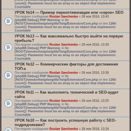
count(): Parameter must be an array or an object that implements
Countable
УРОК №14 — Пример переоптимизации или «серое» SEO
Последнее сообщение
Ruslan Savchenko
«
26 ноя 2016, 13:43
[phpBB Debug] PHP Warning
: in file
[ROOT]/vendor/twig/twig/lib/Twig/Extension/Core.php
on line
1266
:
count(): Parameter must be an array or an object that implements
Countable
УРОК №13 — Как максимально быстро выйти на первую
прибыль?
Последнее сообщение
Ruslan Savchenko
«
26 ноя 2016, 13:39
[phpBB Debug] PHP Warning
: in file
[ROOT]/vendor/twig/twig/lib/Twig/Extension/Core.php
on line
1266
:
count(): Parameter must be an array or an object that implements
Countable
УРОК №12 — Коммерческие факторы для достижения
ТОП-а
Последнее сообщение
Ruslan Savchenko
«
26 ноя 2016, 13:35
[phpBB Debug] PHP Warning
: in file
[ROOT]/vendor/twig/twig/lib/Twig/Extension/Core.php
on line
1266
:
count(): Parameter must be an array or an object that implements
Countable
УРОК №11 — Как выполнять технический и SEO-аудит
сайта
Последнее сообщение
Ruslan Savchenko
«
26 ноя 2016, 13:25
[phpBB Debug] PHP Warning
: in file
[ROOT]/vendor/twig/twig/lib/Twig/Extension/Core.php
on line
1266
:
count(): Parameter must be an array or an object that implements
Countable
УРОК №10 — Как построить успешную работу с SEO-
подрядчиками?
Последнее сообщение
Ruslan Savchenko
«
26 ноя 2016, 13:24