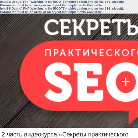
[phpBB Debug] PHP Warning
: in file
[ROOT]/phpbb/session.php
on line
580
:
sizeof():
Parameter must be an array or an object that implements Countable
[phpBB Debug] PHP Warning
: in file
[ROOT]/phpbb/session.php
on line
636
:
sizeof():
Parameter must be an array or an object that implements Countable
2 часть видеокурса «Секреты практического