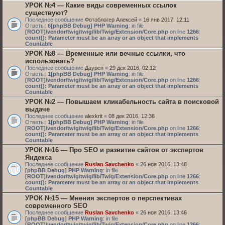
УРОК №4 — Какие виды современных ссылок
существуют?
Последнее сообщение
Фотоблогер Алексей
«
16 янв 2017, 12:11
Ответы:
6
[phpBB Debug] PHP Warning
: in file
[ROOT]/vendor/twig/twig/lib/Twig/Extension/Core.php
on line
1266
:
count(): Parameter must be an array or an object that implements
Countable
УРОК №8 — Временные или вечные ссылки, что
использовать?
Последнее сообщение
Даурен
«
29 дек 2016, 02:12
Ответы:
1
[phpBB Debug] PHP Warning
: in file
[ROOT]/vendor/twig/twig/lib/Twig/Extension/Core.php
on line
1266
:
count(): Parameter must be an array or an object that implements
Countable
УРОК №2 — Повышаем кликабельность сайта в поисковой
выдаче
Последнее сообщение
alexkrit
«
08 дек 2016, 12:36
Ответы:
1
[phpBB Debug] PHP Warning
: in file
[ROOT]/vendor/twig/twig/lib/Twig/Extension/Core.php
on line
1266
:
count(): Parameter must be an array or an object that implements
Countable
УРОК №16 — Про SEO и развитие сайтов от экспертов
Яндекса
Последнее сообщение
Ruslan Savchenko
«
26 ноя 2016, 13:48
[phpBB Debug] PHP Warning
: in file
[ROOT]/vendor/twig/twig/lib/Twig/Extension/Core.php
on line
1266
:
count(): Parameter must be an array or an object that implements
Countable
УРОК №15 — Мнения экспертов о перспективах
современного SEO
Последнее сообщение
Ruslan Savchenko
«
26 ноя 2016, 13:46
[phpBB Debug] PHP Warning
: in file
[ROOT]/vendor/twig/twig/lib/Twig/Extension/Core.php
on line
1266
: