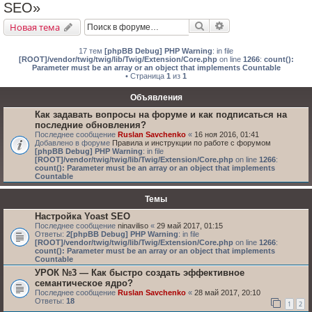
SEO»
Поиск
Расширенный поис
Новая тема
17 тем
[phpBB Debug] PHP Warning
: in file
[ROOT]/vendor/twig/twig/lib/Twig/Extension/Core.php
on line
1266
:
count():
Parameter must be an array or an object that implements Countable
• Страница
1
из
1
Объявления
Как задавать вопросы на форуме и как подписаться на
последние обновления?
Последнее сообщение
Ruslan Savchenko
«
16 ноя 2016, 01:41
Добавлено в форуме
Правила и инструкции по работе с форумом
[phpBB Debug] PHP Warning
: in file
[ROOT]/vendor/twig/twig/lib/Twig/Extension/Core.php
on line
1266
:
count(): Parameter must be an array or an object that implements
Countable
Темы
Настройка Yoast SEO
Последнее сообщение
ninaviliso
«
29 май 2017, 01:15
Ответы:
2
[phpBB Debug] PHP Warning
: in file
[ROOT]/vendor/twig/twig/lib/Twig/Extension/Core.php
on line
1266
:
count(): Parameter must be an array or an object that implements
Countable
УРОК №3 — Как быстро создать эффективное
семантическое ядро?
Последнее сообщение
Ruslan Savchenko
«
28 май 2017, 20:10
Ответы:
18
1
2