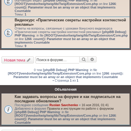
обучающих видео.
[phpBB Debug] PHP Warning
: in file
[ROOT]/vendor/twig/twig/lib/Twig/Extension/Core.php
on line
1266
:
count(): Parameter must be an array or an object that implements
Countable
Темы:
1
Видеокурс «Практические секреты настройки контекстной
рекламы»
Ответы на вопросы, связанные с уроками бонусного видеокурса
«Практические секреты настройки контекстной рекламы»
[phpBB Debug]
PHP Warning
: in file
[ROOT]/vendor/twig/twig/lib/Twig/Extension/Core.php
on line
1266
:
count(): Parameter must be an array or an object that
implements Countable
Темы:
9
Поиск
Расширенный поис
Новая тема
0 тем
[phpBB Debug] PHP Warning
: in file
[ROOT]/vendor/twig/twig/lib/Twig/Extension/Core.php
on line
1266
:
count():
Parameter must be an array or an object that implements Countable
• Страница
1
из
1
Объявления
Как задавать вопросы на форуме и как подписаться на
последние обновления?
Последнее сообщение
Ruslan Savchenko
«
16 ноя 2016, 01:41
Добавлено в форуме
Правила и инструкции по работе с форумом
[phpBB Debug] PHP Warning
: in file
[ROOT]/vendor/twig/twig/lib/Twig/Extension/Core.php
on line
1266
:
count(): Parameter must be an array or an object that implements
Countable