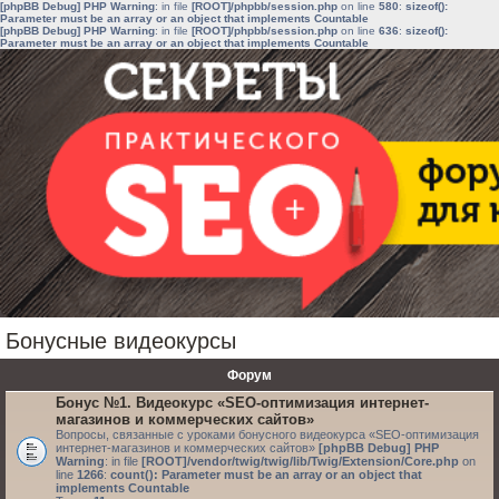
[phpBB Debug] PHP Warning
: in file
[ROOT]/phpbb/session.php
on line
580
:
sizeof():
Parameter must be an array or an object that implements Countable
[phpBB Debug] PHP Warning
: in file
[ROOT]/phpbb/session.php
on line
636
:
sizeof():
Parameter must be an array or an object that implements Countable
Бонусные видеокурсы
Форум
Бонус №1. Видеокурс «SEO-оптимизация интернет-
магазинов и коммерческих сайтов»
Вопросы, связанные с уроками бонусного видеокурса «SEO-оптимизация
интернет-магазинов и коммерческих сайтов»
[phpBB Debug] PHP
Warning
: in file
[ROOT]/vendor/twig/twig/lib/Twig/Extension/Core.php
on
line
1266
:
count(): Parameter must be an array or an object that
implements Countable