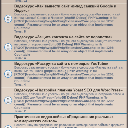
Темы:
11
Видеокурс «Как вывести сайт из-под санкций Google и
Яндекс»
Вопросы, связанные с уроками бонусного видеокурса «Как вывести сайт
из-под санкций Google и Яндекс»
[phpBB Debug] PHP Warning
: in file
[ROOT]/vendor/twig/twig/lib/Twig/Extension/Core.php
on line
1266
:
count(): Parameter must be an array or an object that implements
Countable
Темы:
8
Видеокурс «Защита контента на сайте от воровства»
Вопросы, связанные с уроками бонусного видеокурса «Защита контента
на сайте от воровства»
[phpBB Debug] PHP Warning
: in file
[ROOT]/vendor/twig/twig/lib/Twig/Extension/Core.php
on line
1266
:
count(): Parameter must be an array or an object that implements
Countable
Темы:
4
Видеокурс «Раскрутка сайта с помощью YouTube»
Вопросы, связанные с уроками бонусного видеокурса «Раскрутка сайта с
помощью YouTube»
[phpBB Debug] PHP Warning
: in file
[ROOT]/vendor/twig/twig/lib/Twig/Extension/Core.php
on line
1266
:
count(): Parameter must be an array or an object that implements
Countable
Темы:
4
Видеокурс «Настройка плагина Yoast SEO для WordPress»
Вопросы, связанные с уроками бонусного видеокурса «Настройка плагина
Yoast SEO для WordPress»
[phpBB Debug] PHP Warning
: in file
[ROOT]/vendor/twig/twig/lib/Twig/Extension/Core.php
on line
1266
:
count(): Parameter must be an array or an object that implements
Countable
Темы:
2
Практические видео-кейсы: «Продвижение реальных
коммерческих сайтов»
Реалити-шоу по продвижению различных коммерческих сайтов в формате