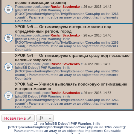
переоптимизации страниц
Последнее сообщение
Ruslan Savchenko
«
26 ноя 2016, 14:42
[phpBB Debug] PHP Warning
: in file
[ROOT]/vendor/twig/twig/lib/Twig/Extension/Core.php
on line
1266
:
count(): Parameter must be an array or an object that implements
Countable
УРОК №5 — Оптимизируем интернет-магазин под
определённый регион, город
Последнее сообщение
Ruslan Savchenko
«
26 ноя 2016, 14:40
[phpBB Debug] PHP Warning
: in file
[ROOT]/vendor/twig/twig/lib/Twig/Extension/Core.php
on line
1266
:
count(): Parameter must be an array or an object that implements
Countable
УРОК №4 — Оптимизируем страницы сразу под несколько
целевых запросов
Последнее сообщение
Ruslan Savchenko
«
26 ноя 2016, 14:39
[phpBB Debug] PHP Warning
: in file
[ROOT]/vendor/twig/twig/lib/Twig/Extension/Core.php
on line
1266
:
count(): Parameter must be an array or an object that implements
Countable
УРОК №2 — Учимся выполнять поисковую оптимизацию
интернет-магазина
Последнее сообщение
Ruslan Savchenko
«
26 ноя 2016, 14:37
[phpBB Debug] PHP Warning
: in file
[ROOT]/vendor/twig/twig/lib/Twig/Extension/Core.php
on line
1266
:
count(): Parameter must be an array or an object that implements
Countable
Новая тема
11 тем
[phpBB Debug] PHP Warning
: in file
[ROOT]/vendor/twig/twig/lib/Twig/Extension/Core.php
on line
1266
:
count():
Parameter must be an array or an object that implements Countable