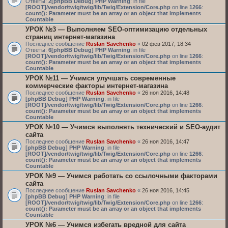
Ответы:
2
[phpBB Debug] PHP Warning
: in file
[ROOT]/vendor/twig/twig/lib/Twig/Extension/Core.php
on line
1266
:
count(): Parameter must be an array or an object that implements
Countable
УРОК №3 — Выполняем SEO-оптимизацию отдельных
страниц интернет-магазина
Последнее сообщение
Ruslan Savchenko
«
02 фев 2017, 18:34
Ответы:
6
[phpBB Debug] PHP Warning
: in file
[ROOT]/vendor/twig/twig/lib/Twig/Extension/Core.php
on line
1266
:
count(): Parameter must be an array or an object that implements
Countable
УРОК №11 — Учимся улучшать современные
коммерческие факторы интернет-магазина
Последнее сообщение
Ruslan Savchenko
«
26 ноя 2016, 14:48
[phpBB Debug] PHP Warning
: in file
[ROOT]/vendor/twig/twig/lib/Twig/Extension/Core.php
on line
1266
:
count(): Parameter must be an array or an object that implements
Countable
УРОК №10 — Учимся выполнять технический и SEO-аудит
сайта
Последнее сообщение
Ruslan Savchenko
«
26 ноя 2016, 14:47
[phpBB Debug] PHP Warning
: in file
[ROOT]/vendor/twig/twig/lib/Twig/Extension/Core.php
on line
1266
:
count(): Parameter must be an array or an object that implements
Countable
УРОК №9 — Учимся работать со ссылочными факторами
сайта
Последнее сообщение
Ruslan Savchenko
«
26 ноя 2016, 14:45
[phpBB Debug] PHP Warning
: in file
[ROOT]/vendor/twig/twig/lib/Twig/Extension/Core.php
on line
1266
:
count(): Parameter must be an array or an object that implements
Countable
УРОК №6 — Учимся избегать вредной для сайта