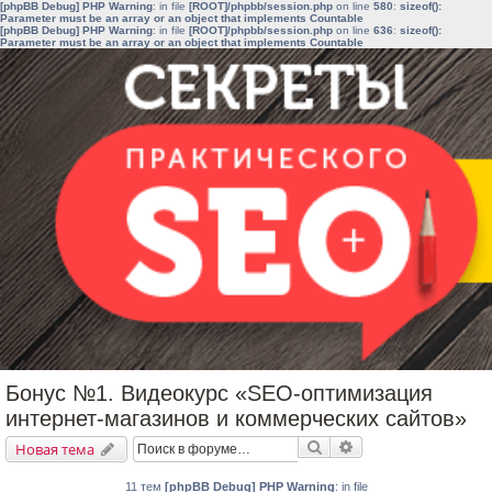
[phpBB Debug] PHP Warning
: in file
[ROOT]/phpbb/session.php
on line
580
:
sizeof():
Parameter must be an array or an object that implements Countable
[phpBB Debug] PHP Warning
: in file
[ROOT]/phpbb/session.php
on line
636
:
sizeof():
Parameter must be an array or an object that implements Countable
Бонус №1. Видеокурс «SEO-оптимизация
интернет-магазинов и коммерческих сайтов»
Поиск
Расширенный поис
Новая тема
11 тем
[phpBB Debug] PHP Warning
: in file