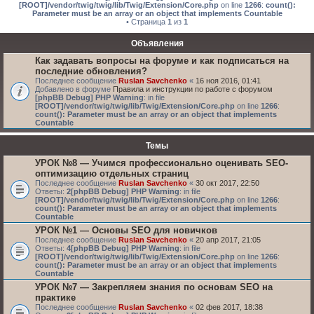
[ROOT]/vendor/twig/twig/lib/Twig/Extension/Core.php
on line
1266
:
count():
Parameter must be an array or an object that implements Countable
• Страница
1
из
1
Объявления
Как задавать вопросы на форуме и как подписаться на
последние обновления?
Последнее сообщение
Ruslan Savchenko
«
16 ноя 2016, 01:41
Добавлено в форуме
Правила и инструкции по работе с форумом
[phpBB Debug] PHP Warning
: in file
[ROOT]/vendor/twig/twig/lib/Twig/Extension/Core.php
on line
1266
:
count(): Parameter must be an array or an object that implements
Countable
Темы
УРОК №8 — Учимся профессионально оценивать SEO-
оптимизацию отдельных страниц
Последнее сообщение
Ruslan Savchenko
«
30 окт 2017, 22:50
Ответы:
2
[phpBB Debug] PHP Warning
: in file
[ROOT]/vendor/twig/twig/lib/Twig/Extension/Core.php
on line
1266
:
count(): Parameter must be an array or an object that implements
Countable
УРОК №1 — Основы SEO для новичков
Последнее сообщение
Ruslan Savchenko
«
20 апр 2017, 21:05
Ответы:
4
[phpBB Debug] PHP Warning
: in file
[ROOT]/vendor/twig/twig/lib/Twig/Extension/Core.php
on line
1266
:
count(): Parameter must be an array or an object that implements
Countable
УРОК №7 — Закрепляем знания по основам SEO на
практике
Последнее сообщение
Ruslan Savchenko
«
02 фев 2017, 18:38