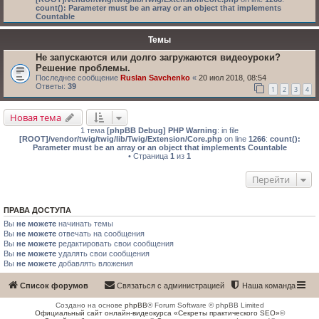
count(): Parameter must be an array or an object that implements
Countable
Темы
Не запускаются или долго загружаются видеоуроки?
Решение проблемы.
Последнее сообщение
Ruslan Savchenko
«
20 июл 2018, 08:54
Ответы:
39
1
2
3
4
Новая тема
1 тема
[phpBB Debug] PHP Warning
: in file
[ROOT]/vendor/twig/twig/lib/Twig/Extension/Core.php
on line
1266
:
count():
Parameter must be an array or an object that implements Countable
• Страница
1
из
1
Перейти
ПРАВА ДОСТУПА
Вы
не можете
начинать темы
Вы
не можете
отвечать на сообщения
Вы
не можете
редактировать свои сообщения
Вы
не можете
удалять свои сообщения
Вы
не можете
добавлять вложения
Список форумов
Связаться с администрацией
Наша команда
Создано на основе
phpBB
® Forum Software © phpBB Limited
Официальный сайт онлайн-видеокурса «Секреты практического SEO»
©