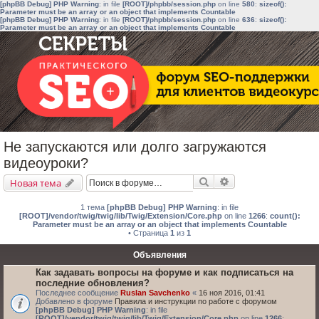
[phpBB Debug] PHP Warning
: in file
[ROOT]/phpbb/session.php
on line
580
:
sizeof():
Parameter must be an array or an object that implements Countable
[phpBB Debug] PHP Warning
: in file
[ROOT]/phpbb/session.php
on line
636
:
sizeof():
Parameter must be an array or an object that implements Countable
Не запускаются или долго загружаются
видеоуроки?
Поиск
Расширенный поис
Новая тема
1 тема
[phpBB Debug] PHP Warning
: in file
[ROOT]/vendor/twig/twig/lib/Twig/Extension/Core.php
on line
1266
:
count():
Parameter must be an array or an object that implements Countable
• Страница
1
из
1
Объявления
Как задавать вопросы на форуме и как подписаться на
последние обновления?
Последнее сообщение
Ruslan Savchenko
«
16 ноя 2016, 01:41
Добавлено в форуме
Правила и инструкции по работе с форумом
[phpBB Debug] PHP Warning
: in file
[ROOT]/vendor/twig/twig/lib/Twig/Extension/Core.php
on line
1266
: