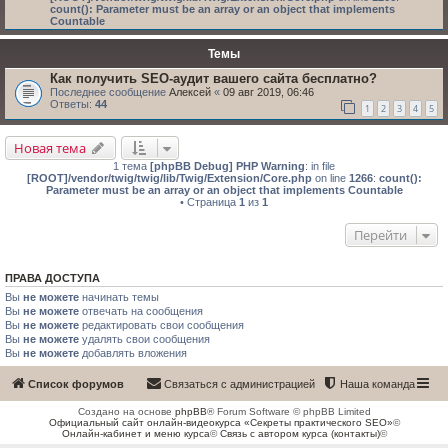
count(): Parameter must be an array or an object that implements
Countable
Темы
Как получить SEO-аудит вашего сайта бесплатно?
Последнее сообщение
Алексей
«
09 авг 2019, 06:46
Ответы:
44
1
2
3
4
5
Новая тема
1 тема
[phpBB Debug] PHP Warning
: in file
[ROOT]/vendor/twig/twig/lib/Twig/Extension/Core.php
on line
1266
:
count():
Parameter must be an array or an object that implements Countable
• Страница
1
из
1
Перейти
ПРАВА ДОСТУПА
Вы
не можете
начинать темы
Вы
не можете
отвечать на сообщения
Вы
не можете
редактировать свои сообщения
Вы
не можете
удалять свои сообщения
Вы
не можете
добавлять вложения
Список форумов
Связаться с администрацией
Наша команда
Создано на основе
phpBB
® Forum Software © phpBB Limited
Официальный сайт онлайн-видеокурса «Секреты практического SEO»
©
Онлайн-кабинет и меню курса
©
Связь с автором курса (контакты)
©