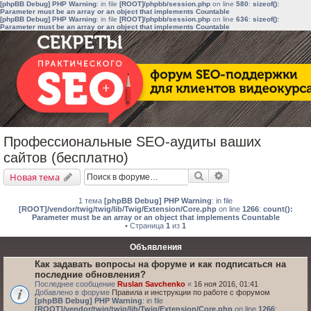
[phpBB Debug] PHP Warning
: in file
[ROOT]/phpbb/session.php
on line
580
:
sizeof():
Parameter must be an array or an object that implements Countable
[phpBB Debug] PHP Warning
: in file
[ROOT]/phpbb/session.php
on line
636
:
sizeof():
Parameter must be an array or an object that implements Countable
Профессиональные SEO-аудиты ваших
сайтов (бесплатно)
Поиск
Расширенный поис
Новая тема
1 тема
[phpBB Debug] PHP Warning
: in file
[ROOT]/vendor/twig/twig/lib/Twig/Extension/Core.php
on line
1266
:
count():
Parameter must be an array or an object that implements Countable
• Страница
1
из
1
Объявления
Как задавать вопросы на форуме и как подписаться на
последние обновления?
Последнее сообщение
Ruslan Savchenko
«
16 ноя 2016, 01:41
Добавлено в форуме
Правила и инструкции по работе с форумом
[phpBB Debug] PHP Warning
: in file
[ROOT]/vendor/twig/twig/lib/Twig/Extension/Core.php
on line
1266
: