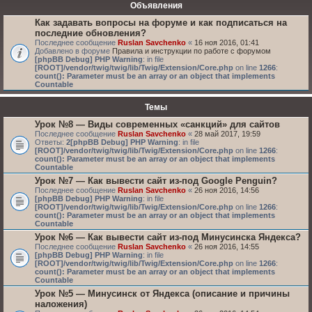
Объявления
Как задавать вопросы на форуме и как подписаться на
последние обновления?
Последнее сообщение
Ruslan Savchenko
«
16 ноя 2016, 01:41
Добавлено в форуме
Правила и инструкции по работе с форумом
[phpBB Debug] PHP Warning
: in file
[ROOT]/vendor/twig/twig/lib/Twig/Extension/Core.php
on line
1266
:
count(): Parameter must be an array or an object that implements
Countable
Темы
Урок №8 — Виды современных «санкций» для сайтов
Последнее сообщение
Ruslan Savchenko
«
28 май 2017, 19:59
Ответы:
2
[phpBB Debug] PHP Warning
: in file
[ROOT]/vendor/twig/twig/lib/Twig/Extension/Core.php
on line
1266
:
count(): Parameter must be an array or an object that implements
Countable
Урок №7 — Как вывести сайт из-под Google Penguin?
Последнее сообщение
Ruslan Savchenko
«
26 ноя 2016, 14:56
[phpBB Debug] PHP Warning
: in file
[ROOT]/vendor/twig/twig/lib/Twig/Extension/Core.php
on line
1266
:
count(): Parameter must be an array or an object that implements
Countable
Урок №6 — Как вывести сайт из-под Минусинска Яндекса?
Последнее сообщение
Ruslan Savchenko
«
26 ноя 2016, 14:55
[phpBB Debug] PHP Warning
: in file
[ROOT]/vendor/twig/twig/lib/Twig/Extension/Core.php
on line
1266
:
count(): Parameter must be an array or an object that implements
Countable
Урок №5 — Минусинск от Яндекса (описание и причины
наложения)