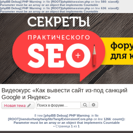
[phpBB Debug] PHP Warning
: in file
[ROOT]/phpbb/session.php
on line
580
:
sizeof():
Parameter must be an array or an object that implements Countable
[phpBB Debug] PHP Warning
: in file
[ROOT]/phpbb/session.php
on line
636
:
sizeof():
Parameter must be an array or an object that implements Countable
Видеокурс «Как вывести сайт из-под санкций
Google и Яндекс»
Поиск
Расширенный поис
Новая тема
8 тем
[phpBB Debug] PHP Warning
: in file
[ROOT]/vendor/twig/twig/lib/Twig/Extension/Core.php
on line
1266
:
count():
Parameter must be an array or an object that implements Countable
• Страница
1
из
1