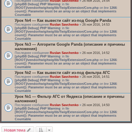
Последнее сообщение
Ruslan Savchenko
«
26 ноя 2016, 14:54
[phpBB Debug] PHP Warning
: in file
[ROOT]/vendor/twig/twig/lib/Twig/Extension/Core.php
on line
1266
:
count(): Parameter must be an array or an object that implements
Countable
Урок №4 — Как вывести сайт из-под Google Panda
Последнее сообщение
Ruslan Savchenko
«
26 ноя 2016, 14:53
[phpBB Debug] PHP Warning
: in file
[ROOT]/vendor/twig/twig/lib/Twig/Extension/Core.php
on line
1266
:
count(): Parameter must be an array or an object that implements
Countable
Урок №3 — Алгоритм Google Panda (описание и причины
наложения)
Последнее сообщение
Ruslan Savchenko
«
26 ноя 2016, 14:52
[phpBB Debug] PHP Warning
: in file
[ROOT]/vendor/twig/twig/lib/Twig/Extension/Core.php
on line
1266
:
count(): Parameter must be an array or an object that implements
Countable
Урок №2 — Как вывести сайт из-под фильтра АГС
Последнее сообщение
Ruslan Savchenko
«
26 ноя 2016, 14:51
[phpBB Debug] PHP Warning
: in file
[ROOT]/vendor/twig/twig/lib/Twig/Extension/Core.php
on line
1266
:
count(): Parameter must be an array or an object that implements
Countable
Урок №1 — Фильтр АГС от Яндекса (описание и причины
наложения)
Последнее сообщение
Ruslan Savchenko
«
26 ноя 2016, 14:50
[phpBB Debug] PHP Warning
: in file
[ROOT]/vendor/twig/twig/lib/Twig/Extension/Core.php
on line
1266
:
count(): Parameter must be an array or an object that implements
Countable
Новая тема