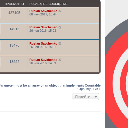
ПРОСМОТРЫ
ПОСЛЕДНЕЕ СООБЩЕНИЕ
Ruslan Savchenko
437405
08 июл 2017, 10:44
Ruslan Savchenko
14916
26 ноя 2016, 15:03
Ruslan Savchenko
13476
26 ноя 2016, 15:01
Ruslan Savchenko
13552
26 ноя 2016, 14:59
Parameter must be an array or an object that implements Countable
• Страница
1
из
1
Перейти