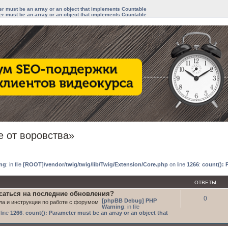
ter must be an array or an object that implements Countable
ter must be an array or an object that implements Countable
е от воровства»
иренный поиск
ng
: in file
[ROOT]/vendor/twig/twig/lib/Twig/Extension/Core.php
on line
1266
:
count(): 
ОТВЕТЫ
исаться на последние обновления?
0
[phpBB Debug] PHP
ла и инструкции по работе с форумом
Warning
: in file
line
1266
:
count(): Parameter must be an array or an object that