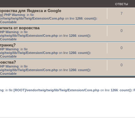
ОТВЕТЫ
оровства для Яндекса и Google
7
g] PHP Warning
: in file
r/twig/twig/lib/Twig/Extension/Core.php
on line
1266
:
count():
s Countable
тента от воровства
0
HP Warning
: in file
ig/twig/lib/Twig/Extension/Core.php
on line
1266
:
count():
s Countable
страниц?
0
HP Warning
: in file
ig/twig/lib/Twig/Extension/Core.php
on line
1266
:
count():
s Countable
ровства?
0
HP Warning
: in file
ig/twig/lib/Twig/Extension/Core.php
on line
1266
:
count():
s Countable
ng
: in file
[ROOT]/vendor/twig/twig/lib/Twig/Extension/Core.php
on line
1266
:
count(): 