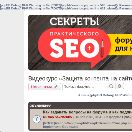
[phpBB Debug] PHP Warning
: in file
[ROOT]/phpbb/session.php
on line
580
:
sizeof(): Parame
[phpBB Debug] PHP Warning
: in file
[ROOT]/phpbb/session.php
on line
636
:
sizeof(): Parame
Видеокурс «Защита контента на сайт
Поиск
Расш
Новая тема
4 темы
[phpBB Debug] PHP Warni
ОБЪЯВЛЕНИЯ
Как задавать вопросы на форуме и как подп
Ruslan Savchenko
» 16 ноя 2016, 01:41 » в форуме
Прави
[ROOT]/vendor/twig/twig/lib/Twig/Extension/Core.php
on 
implements Countable