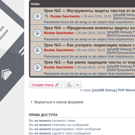
ТЕМЫ
Урок №2 — Инструменты защиты текстов от в
[phpBB Debu
Ruslan Savchenko
» 26 ноя 2016, 15:01
[ROOT]/vendo
Parameter must be an array or an object that implement
Урок №4 — Юридические моменты защиты кон
[phpBB Debug] P
Ruslan Savchenko
» 26 ноя 2016, 15:03
[ROOT]/vendor/tw
Parameter must be an array or an object that implement
Урок №3 — Как ускорить индексацию новых 
[phpBB Debug] P
Ruslan Savchenko
» 26 ноя 2016, 15:01
[ROOT]/vendor/tw
Parameter must be an array or an object that implement
Урок №1 — Как ранее защищали тексты от во
[phpBB Debug] P
Ruslan Savchenko
» 26 ноя 2016, 14:59
[ROOT]/vendor/tw
Parameter must be an array or an object that implement
Новая тема
4 темы
[phpBB Debug] PHP Warni
Вернуться к списку форумов
ПРАВА ДОСТУПА
Вы
не можете
начинать темы
Вы
не можете
отвечать на сообщения
Вы
не можете
редактировать свои сообщения
Вы
не можете
удалять свои сообщения