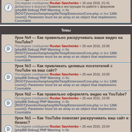
Последнее сообщение
Ruslan Savchenko
«
16 ноя 2016, 01:41
Добавлено в форуме
Правила и инструкции по работе с форумом
[phpBB Debug] PHP Warning
: in file
[ROOT]/vendor/twig/twig/lib/Twig/Extension/Core.php
on line
1266
:
count(): Parameter must be an array or an object that implements
Countable
Темы
Урок №4 — Как правильно раскручивать ваши видео на
YouTube?
Последнее сообщение
Ruslan Savchenko
«
26 ноя 2016, 15:06
[phpBB Debug] PHP Warning
: in file
[ROOT]/vendor/twig/twig/lib/Twig/Extension/Core.php
on line
1266
:
count(): Parameter must be an array or an object that implements
Countable
Урок №3 — Как привлекать целевых посетителей с
YouTube на ваш сайт?
Последнее сообщение
Ruslan Savchenko
«
26 ноя 2016, 15:05
[phpBB Debug] PHP Warning
: in file
[ROOT]/vendor/twig/twig/lib/Twig/Extension/Core.php
on line
1266
:
count(): Parameter must be an array or an object that implements
Countable
Урок №2 — Как правильно оформлять видео на YouTube?
Последнее сообщение
Ruslan Savchenko
«
26 ноя 2016, 15:05
[phpBB Debug] PHP Warning
: in file
[ROOT]/vendor/twig/twig/lib/Twig/Extension/Core.php
on line
1266
:
count(): Parameter must be an array or an object that implements
Countable
Урок №1 — Как YouTube помогает раскручивать ваш сайт и
бизнес?
Последнее сообщение
Ruslan Savchenko
«
26 ноя 2016, 15:04
[phpBB Debug] PHP Warning
: in file