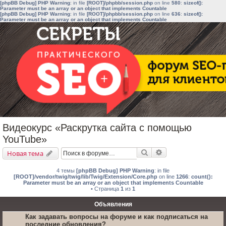
[phpBB Debug] PHP Warning
: in file
[ROOT]/phpbb/session.php
on line
580
:
sizeof():
Parameter must be an array or an object that implements Countable
[phpBB Debug] PHP Warning
: in file
[ROOT]/phpbb/session.php
on line
636
:
sizeof():
Parameter must be an array or an object that implements Countable
Видеокурс «Раскрутка сайта с помощью
YouTube»
Поиск
Расширенный поис
Новая тема
4 темы
[phpBB Debug] PHP Warning
: in file
[ROOT]/vendor/twig/twig/lib/Twig/Extension/Core.php
on line
1266
:
count():
Parameter must be an array or an object that implements Countable
• Страница
1
из
1
Объявления
Как задавать вопросы на форуме и как подписаться на
последние обновления?