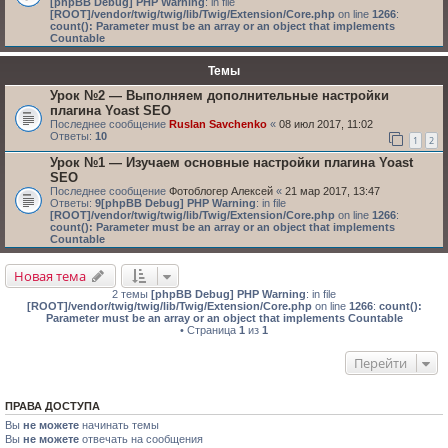
[phpBB Debug] PHP Warning
: in file
[ROOT]/vendor/twig/twig/lib/Twig/Extension/Core.php
on line
1266
:
count(): Parameter must be an array or an object that implements
Countable
Темы
Урок №2 — Выполняем дополнительные настройки
плагина Yoast SEO
Последнее сообщение
Ruslan Savchenko
«
08 июл 2017, 11:02
Ответы:
10
1
2
Урок №1 — Изучаем основные настройки плагина Yoast
SEO
Последнее сообщение
Фотоблогер Алексей
«
21 мар 2017, 13:47
Ответы:
9
[phpBB Debug] PHP Warning
: in file
[ROOT]/vendor/twig/twig/lib/Twig/Extension/Core.php
on line
1266
:
count(): Parameter must be an array or an object that implements
Countable
Новая тема
2 темы
[phpBB Debug] PHP Warning
: in file
[ROOT]/vendor/twig/twig/lib/Twig/Extension/Core.php
on line
1266
:
count():
Parameter must be an array or an object that implements Countable
• Страница
1
из
1
Перейти
ПРАВА ДОСТУПА
Вы
не можете
начинать темы
Вы
не можете
отвечать на сообщения