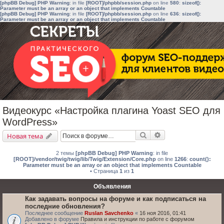
[phpBB Debug] PHP Warning
: in file
[ROOT]/phpbb/session.php
on line
580
:
sizeof():
Parameter must be an array or an object that implements Countable
[phpBB Debug] PHP Warning
: in file
[ROOT]/phpbb/session.php
on line
636
:
sizeof():
Parameter must be an array or an object that implements Countable
Видеокурс «Настройка плагина Yoast SEO для
WordPress»
Поиск
Расширенный поис
Новая тема
2 темы
[phpBB Debug] PHP Warning
: in file
[ROOT]/vendor/twig/twig/lib/Twig/Extension/Core.php
on line
1266
:
count():
Parameter must be an array or an object that implements Countable
• Страница
1
из
1
Объявления
Как задавать вопросы на форуме и как подписаться на
последние обновления?
Последнее сообщение
Ruslan Savchenko
«
16 ноя 2016, 01:41
Добавлено в форуме
Правила и инструкции по работе с форумом