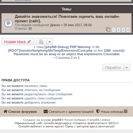
Темы
Давайте знакомиться! Помогаем оценить ваш онлайн-
проект (сайт).
Последнее сообщение
Демон
«
28 июн 2017, 08:56
Ответы:
30
1
2
3
4
Новая тема
1 тема
[phpBB Debug] PHP Warning
: in file
[ROOT]/vendor/twig/twig/lib/Twig/Extension/Core.php
on line
1266
:
count():
Parameter must be an array or an object that implements Countable
• Страница
1
из
1
Перейти
ПРАВА ДОСТУПА
Вы
не можете
начинать темы
Вы
не можете
отвечать на сообщения
Вы
не можете
редактировать свои сообщения
Вы
не можете
удалять свои сообщения
Вы
не можете
добавлять вложения
Список форумов
Связаться с администрацией
Наша команда
Создано на основе
phpBB
® Forum Software © phpBB Limited
Официальный сайт онлайн-видеокурса «Секреты практического SEO»
©
Онлайн-кабинет и меню курса
©
Связь с автором курса (контакты)
©