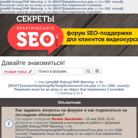
[phpBB Debug] PHP Warning
: in file
[ROOT]/phpbb/session.php
on line
580
:
sizeof():
Parameter must be an array or an object that implements Countable
[phpBB Debug] PHP Warning
: in file
[ROOT]/phpbb/session.php
on line
636
:
sizeof():
Parameter must be an array or an object that implements Countable
Давайте знакомиться!
Поиск
Расширенный поис
Новая тема
1 тема
[phpBB Debug] PHP Warning
: in file
[ROOT]/vendor/twig/twig/lib/Twig/Extension/Core.php
on line
1266
:
count():
Parameter must be an array or an object that implements Countable
• Страница
1
из
1
Объявления
Как задавать вопросы на форуме и как подписаться на
последние обновления?
Последнее сообщение
Ruslan Savchenko
«
16 ноя 2016, 01:41
Добавлено в форуме
Правила и инструкции по работе с форумом
[phpBB Debug] PHP Warning
: in file
[ROOT]/vendor/twig/twig/lib/Twig/Extension/Core.php
on line
1266
:
count(): Parameter must be an array or an object that implements
Countable