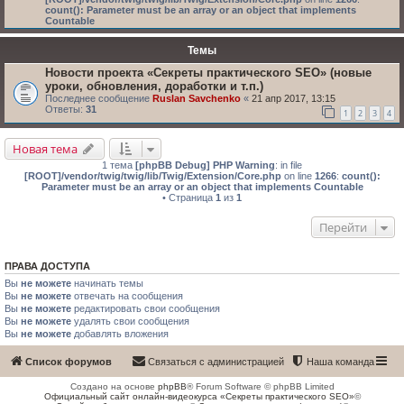
count(): Parameter must be an array or an object that implements
Countable
Темы
Новости проекта «Секреты практического SEO» (новые
уроки, обновления, доработки и т.п.)
Последнее сообщение
Ruslan Savchenko
«
21 апр 2017, 13:15
Ответы:
31
1
2
3
4
Новая тема
1 тема
[phpBB Debug] PHP Warning
: in file
[ROOT]/vendor/twig/twig/lib/Twig/Extension/Core.php
on line
1266
:
count():
Parameter must be an array or an object that implements Countable
• Страница
1
из
1
Перейти
ПРАВА ДОСТУПА
Вы
не можете
начинать темы
Вы
не можете
отвечать на сообщения
Вы
не можете
редактировать свои сообщения
Вы
не можете
удалять свои сообщения
Вы
не можете
добавлять вложения
Список форумов
Связаться с администрацией
Наша команда
Создано на основе
phpBB
® Forum Software © phpBB Limited
Официальный сайт онлайн-видеокурса «Секреты практического SEO»
©