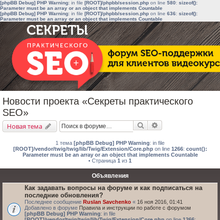
[phpBB Debug] PHP Warning
: in file
[ROOT]/phpbb/session.php
on line
580
:
sizeof():
Parameter must be an array or an object that implements Countable
[phpBB Debug] PHP Warning
: in file
[ROOT]/phpbb/session.php
on line
636
:
sizeof():
Parameter must be an array or an object that implements Countable
Новости проекта «Секреты практического
SEO»
Поиск
Расширенный поис
Новая тема
1 тема
[phpBB Debug] PHP Warning
: in file
[ROOT]/vendor/twig/twig/lib/Twig/Extension/Core.php
on line
1266
:
count():
Parameter must be an array or an object that implements Countable
• Страница
1
из
1
Объявления
Как задавать вопросы на форуме и как подписаться на
последние обновления?
Последнее сообщение
Ruslan Savchenko
«
16 ноя 2016, 01:41
Добавлено в форуме
Правила и инструкции по работе с форумом
[phpBB Debug] PHP Warning
: in file
[ROOT]/vendor/twig/twig/lib/Twig/Extension/Core.php
on line
1266
: