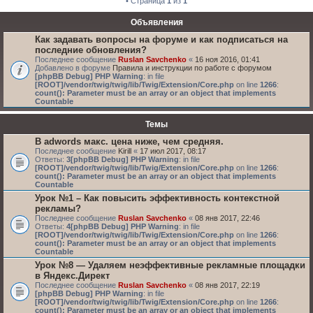
• Страница
1
из
1
Объявления
Как задавать вопросы на форуме и как подписаться на
последние обновления?
Последнее сообщение
Ruslan Savchenko
«
16 ноя 2016, 01:41
Добавлено в форуме
Правила и инструкции по работе с форумом
[phpBB Debug] PHP Warning
: in file
[ROOT]/vendor/twig/twig/lib/Twig/Extension/Core.php
on line
1266
:
count(): Parameter must be an array or an object that implements
Countable
Темы
В adwords макс. цена ниже, чем средняя.
Последнее сообщение
Kirill
«
17 июл 2017, 08:17
Ответы:
3
[phpBB Debug] PHP Warning
: in file
[ROOT]/vendor/twig/twig/lib/Twig/Extension/Core.php
on line
1266
:
count(): Parameter must be an array or an object that implements
Countable
Урок №1 – Как повысить эффективность контекстной
рекламы?
Последнее сообщение
Ruslan Savchenko
«
08 янв 2017, 22:46
Ответы:
4
[phpBB Debug] PHP Warning
: in file
[ROOT]/vendor/twig/twig/lib/Twig/Extension/Core.php
on line
1266
:
count(): Parameter must be an array or an object that implements
Countable
Урок №8 — Удаляем неэффективные рекламные площадки
в Яндекс.Директ
Последнее сообщение
Ruslan Savchenko
«
08 янв 2017, 22:19
[phpBB Debug] PHP Warning
: in file
[ROOT]/vendor/twig/twig/lib/Twig/Extension/Core.php
on line
1266
:
count(): Parameter must be an array or an object that implements