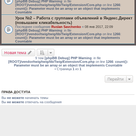
[phpBB Debug] PHP Warning
: in file
[ROOT]/vendor/twig/twig/lib/Twig/Extension/Core.php
on line
1266
:
count(): Parameter must be an array or an object that implements
Countable
Урок №2 – Работа с группами объявлений в Яндекс.Директ
(повышаем кликабельность)
Последнее сообщение
Ruslan Savchenko
«
08 янв 2017, 22:09
[phpBB Debug] PHP Warning
: in file
[ROOT]/vendor/twig/twig/lib/Twig/Extension/Core.php
on line
1266
:
count(): Parameter must be an array or an object that implements
Countable
Новая тема
9 тем
[phpBB Debug] PHP Warning
: in file
[ROOT]/vendor/twig/twig/lib/Twig/Extension/Core.php
on line
1266
:
count():
Parameter must be an array or an object that implements Countable
• Страница
1
из
1
Перейти
ПРАВА ДОСТУПА
Вы
не можете
начинать темы
Вы
не можете
отвечать на сообщения
Вы
не можете
редактировать свои сообщения
Вы
не можете
удалять свои сообщения
Вы
не можете
добавлять вложения
Список форумов
Связаться с администрацией
Наша команда
Создано на основе
phpBB
® Forum Software © phpBB Limited
Официальный сайт онлайн-видеокурса «Секреты практического SEO»
©