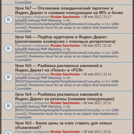
Countable
Урок №7 — Отключаем поведенческий таргетинг в
Яндекс.Директ и снижаем конкуренцию на 90% и более
Последнее сообщение
Ruslan Savchenko
«
08 янв 2017, 22:17
[phpBB Debug] PHP Warning
: in file
[ROOT]/vendor/twig/twig/lib/Twig/Extension/Core.php
on line
1266
:
count(): Parameter must be an array or an object that implements
Countable
Урок №6 — Подбор аудитории в Яндекс.Директ
(увеличиваем конверсию с помощью ретаргетинга)
Последнее сообщение
Ruslan Savchenko
«
08 янв 2017, 22:16
[phpBB Debug] PHP Warning
: in file
[ROOT]/vendor/twig/twig/lib/Twig/Extension/Core.php
on line
1266
:
count(): Parameter must be an array or an object that implements
Countable
Урок №5 — Разбивка рекламных кампаний в
Яндекс.Директ на «Поиск» и «РСЯ»
Последнее сообщение
Ruslan Savchenko
«
08 янв 2017, 22:14
[phpBB Debug] PHP Warning
: in file
[ROOT]/vendor/twig/twig/lib/Twig/Extension/Core.php
on line
1266
:
count(): Parameter must be an array or an object that implements
Countable
Урок №4 — Разбивка рекламных кампаний в
Яндекс.Директ на регионы (снижаем конкуренцию)
Последнее сообщение
Ruslan Savchenko
«
08 янв 2017, 22:12
[phpBB Debug] PHP Warning
: in file
[ROOT]/vendor/twig/twig/lib/Twig/Extension/Core.php
on line
1266
:
count(): Parameter must be an array or an object that implements
Countable
Урок №3 – Какие цены за клик ставить для новых
объявлений?
Последнее сообщение
Ruslan Savchenko
«
08 янв 2017, 22:11