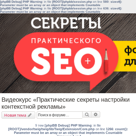
[phpBB Debug] PHP Warning
: in file
[ROOT]/phpbb/session.php
on line
580
:
sizeof():
Parameter must be an array or an object that implements Countable
[phpBB Debug] PHP Warning
: in file
[ROOT]/phpbb/session.php
on line
636
:
sizeof():
Parameter must be an array or an object that implements Countable
Видеокурс «Практические секреты настройки
контекстной рекламы»
Поиск
Расширенный поис
Новая тема
9 тем
[phpBB Debug] PHP Warning
: in file
[ROOT]/vendor/twig/twig/lib/Twig/Extension/Core.php
on line
1266
:
count():
Parameter must be an array or an object that implements Countable