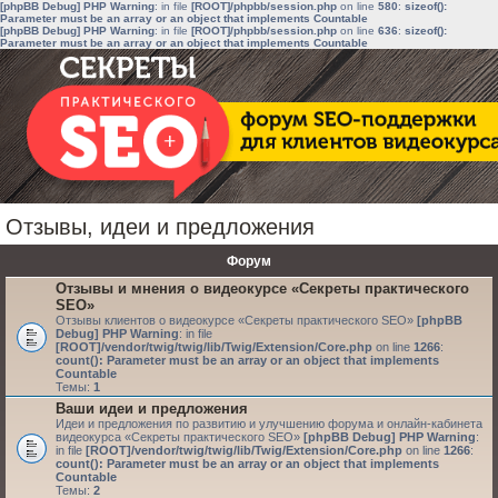
[phpBB Debug] PHP Warning
: in file
[ROOT]/phpbb/session.php
on line
580
:
sizeof():
Parameter must be an array or an object that implements Countable
[phpBB Debug] PHP Warning
: in file
[ROOT]/phpbb/session.php
on line
636
:
sizeof():
Parameter must be an array or an object that implements Countable
Отзывы, идеи и предложения
Форум
Отзывы и мнения о видеокурсе «Секреты практического
SEO»
Отзывы клиентов о видеокурсе «Секреты практического SEO»
[phpBB
Debug] PHP Warning
: in file
[ROOT]/vendor/twig/twig/lib/Twig/Extension/Core.php
on line
1266
:
count(): Parameter must be an array or an object that implements
Countable
Темы:
1
Ваши идеи и предложения
Идеи и предложения по развитию и улучшению форума и онлайн-кабинета
видеокурса «Секреты практического SEO»
[phpBB Debug] PHP Warning
:
in file
[ROOT]/vendor/twig/twig/lib/Twig/Extension/Core.php
on line
1266
:
count(): Parameter must be an array or an object that implements
Countable
Темы:
2