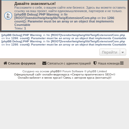
Давайте знакомиться!
Расскажите о себе, о вашем сайте или бизнесе. Здесь вы можете оставить
ссылку на ваш проект, найти единомышленников, партнеров и не только.
[phpBB Debug] PHP Warning
: in file
[ROOT]/vendor/twig/twig/lib/Twig/Extension/Core.php
on line
1266
:
count(): Parameter must be an array or an object that implements
Countable
Темы:
1
[phpBB Debug] PHP Warning
: in file
[ROOT]/vendor/twig/twig/lib/Twig/Extension/Core.php
on line
1266
:
count(): Parameter must be an array or an object that implements Countable
[phpBB Debug] PHP Warning
: in file
[ROOT]/vendor/twig/twig/lib/Twig/Extension/Core.php
on line
1266
:
count(): Parameter must be an array or an object that implements Countable
Перейти
Список форумов
Связаться с администрацией
Наша команда
Создано на основе
phpBB
® Forum Software © phpBB Limited
Официальный сайт онлайн-видеокурса «Секреты практического SEO»
©
Онлайн-кабинет и меню курса
©
Связь с автором курса (контакты)
©