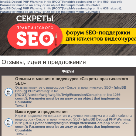
[phpBB Debug] PHP Warning
: in file
[ROOT]/phpbb/session.php
on line
580
:
sizeof():
Parameter must be an array or an object that implements Countable
[phpBB Debug] PHP Warning
: in file
[ROOT]/phpbb/session.php
on line
636
:
sizeof():
Parameter must be an array or an object that implements Countable
Отзывы, идеи и предложения
Форум
Отзывы и мнения о видеокурсе «Секреты практического
SEO»
Отзывы клиентов о видеокурсе «Секреты практического SEO»
[phpBB
Debug] PHP Warning
: in file
[ROOT]/vendor/twig/twig/lib/Twig/Extension/Core.php
on line
1266
:
count(): Parameter must be an array or an object that implements
Countable
Темы:
1
Ваши идеи и предложения
Идеи и предложения по развитию и улучшению форума и онлайн-кабинета
видеокурса «Секреты практического SEO»
[phpBB Debug] PHP Warning
:
in file
[ROOT]/vendor/twig/twig/lib/Twig/Extension/Core.php
on line
1266
:
count(): Parameter must be an array or an object that implements
Countable
Темы:
2