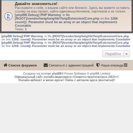
Давайте знакомиться!
Расскажите о себе, о вашем сайте или бизнесе. Здесь вы можете оставить
ссылку на ваш проект, найти единомышленников, партнеров и не только.
[phpBB Debug] PHP Warning
: in file
[ROOT]/vendor/twig/twig/lib/Twig/Extension/Core.php
on line
1266
:
count(): Parameter must be an array or an object that implements
Countable
Темы:
1
[phpBB Debug] PHP Warning
: in file
[ROOT]/vendor/twig/twig/lib/Twig/Extension/Core.php
on line
1266
:
count(): Parameter must be an array or an object that implements Countable
[phpBB Debug] PHP Warning
: in file
[ROOT]/vendor/twig/twig/lib/Twig/Extension/Core.php
on line
1266
:
count(): Parameter must be an array or an object that implements Countable
Перейти
Список форумов
Связаться с администрацией
Наша команда
Создано на основе
phpBB
® Forum Software © phpBB Limited
Официальный сайт онлайн-видеокурса «Секреты практического SEO»
©
Онлайн-кабинет и меню курса
©
Связь с автором курса (контакты)
©