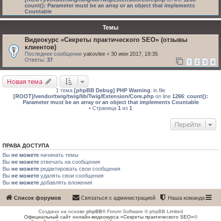
count(): Parameter must be an array or an object that implements
Countable
Темы
Видеокурс «Секреты практического SEO» (отзывы
клиентов)
Последнее сообщение
yakovlee
«
30 июн 2017, 19:35
Ответы:
37
1
2
3
4
Новая тема
1 тема
[phpBB Debug] PHP Warning
: in file
[ROOT]/vendor/twig/twig/lib/Twig/Extension/Core.php
on line
1266
:
count():
Parameter must be an array or an object that implements Countable
• Страница
1
из
1
Перейти
ПРАВА ДОСТУПА
Вы
не можете
начинать темы
Вы
не можете
отвечать на сообщения
Вы
не можете
редактировать свои сообщения
Вы
не можете
удалять свои сообщения
Вы
не можете
добавлять вложения
Список форумов
Связаться с администрацией
Наша команда
Создано на основе
phpBB
® Forum Software © phpBB Limited
Официальный сайт онлайн-видеокурса «Секреты практического SEO»
©