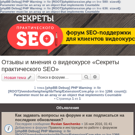
[phpBB Debug] PHP Warning
: in file
[ROOT]/phpbb/session.php
on line
580
:
sizeof():
Parameter must be an array or an object that implements Countable
[phpBB Debug] PHP Warning
: in file
[ROOT]/phpbb/session.php
on line
636
:
sizeof():
Parameter must be an array or an object that implements Countable
Отзывы и мнения о видеокурсе «Секреты
практического SEO»
Поиск
Расширенный поис
Новая тема
1 тема
[phpBB Debug] PHP Warning
: in file
[ROOT]/vendor/twig/twig/lib/Twig/Extension/Core.php
on line
1266
:
count():
Parameter must be an array or an object that implements Countable
• Страница
1
из
1
Объявления
Как задавать вопросы на форуме и как подписаться на
последние обновления?
Последнее сообщение
Ruslan Savchenko
«
16 ноя 2016, 01:41
Добавлено в форуме
Правила и инструкции по работе с форумом
[phpBB Debug] PHP Warning
: in file
[ROOT]/vendor/twig/twig/lib/Twig/Extension/Core.php
on line
1266
: