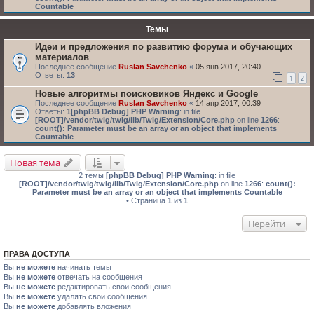
Countable
Темы
Идеи и предложения по развитию форума и обучающих
материалов
Последнее сообщение
Ruslan Savchenko
«
05 янв 2017, 20:40
Ответы:
13
1
2
Новые алгоритмы поисковиков Яндекс и Google
Последнее сообщение
Ruslan Savchenko
«
14 апр 2017, 00:39
Ответы:
1
[phpBB Debug] PHP Warning
: in file
[ROOT]/vendor/twig/twig/lib/Twig/Extension/Core.php
on line
1266
:
count(): Parameter must be an array or an object that implements
Countable
Новая тема
2 темы
[phpBB Debug] PHP Warning
: in file
[ROOT]/vendor/twig/twig/lib/Twig/Extension/Core.php
on line
1266
:
count():
Parameter must be an array or an object that implements Countable
• Страница
1
из
1
Перейти
ПРАВА ДОСТУПА
Вы
не можете
начинать темы
Вы
не можете
отвечать на сообщения
Вы
не можете
редактировать свои сообщения
Вы
не можете
удалять свои сообщения
Вы
не можете
добавлять вложения