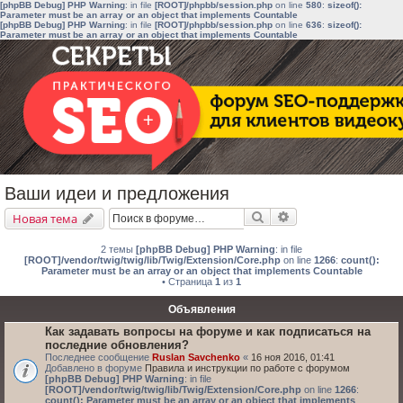
[phpBB Debug] PHP Warning
: in file
[ROOT]/phpbb/session.php
on line
580
:
sizeof():
Parameter must be an array or an object that implements Countable
[phpBB Debug] PHP Warning
: in file
[ROOT]/phpbb/session.php
on line
636
:
sizeof():
Parameter must be an array or an object that implements Countable
Ваши идеи и предложения
Поиск
Расширенный поис
Новая тема
2 темы
[phpBB Debug] PHP Warning
: in file
[ROOT]/vendor/twig/twig/lib/Twig/Extension/Core.php
on line
1266
:
count():
Parameter must be an array or an object that implements Countable
• Страница
1
из
1
Объявления
Как задавать вопросы на форуме и как подписаться на
последние обновления?
Последнее сообщение
Ruslan Savchenko
«
16 ноя 2016, 01:41
Добавлено в форуме
Правила и инструкции по работе с форумом
[phpBB Debug] PHP Warning
: in file
[ROOT]/vendor/twig/twig/lib/Twig/Extension/Core.php
on line
1266
:
count(): Parameter must be an array or an object that implements