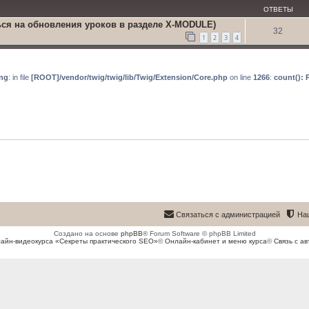
ОТВЕТЫ
ся на обновления уроков в разделе X-MODULE)
32
1
2
3
4
ng
: in file
[ROOT]/vendor/twig/twig/lib/Twig/Extension/Core.php
on line
1266
:
count(): 
Связаться с администрацией
На
Создано на основе
phpBB
® Forum Software © phpBB Limited
айн-видеокурса «Секреты практического SEO»
©
Онлайн-кабинет и меню курса
©
Связь с ав