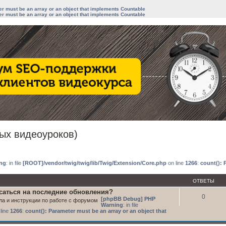
ter must be an array or an object that implements Countable
ter must be an array or an object that implements Countable
ых видеоуроков)
иренный поиск
ng
: in file
[ROOT]/vendor/twig/twig/lib/Twig/Extension/Core.php
on line
1266
:
count(): 
ОТВЕТЫ
исаться на последние обновления?
0
[phpBB Debug] PHP
ла и инструкции по работе с форумом
Warning
: in file
line
1266
:
count(): Parameter must be an array or an object that