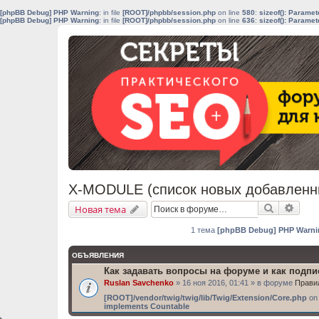
[phpBB Debug] PHP Warning
: in file
[ROOT]/phpbb/session.php
on line
580
:
sizeof(): Parame
[phpBB Debug] PHP Warning
: in file
[ROOT]/phpbb/session.php
on line
636
:
sizeof(): Parame
X-MODULE (список новых добавленн
Поиск
Расш
Новая тема
1 тема
[phpBB Debug] PHP Warni
ОБЪЯВЛЕНИЯ
Как задавать вопросы на форуме и как подп
Ruslan Savchenko
» 16 ноя 2016, 01:41 » в форуме
Прави
[ROOT]/vendor/twig/twig/lib/Twig/Extension/Core.php
on 
implements Countable