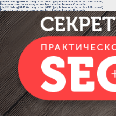
[phpBB Debug] PHP Warning
: in file
[ROOT]/phpbb/session.php
on line
580
:
sizeof():
Parameter must be an array or an object that implements Countable
[phpBB Debug] PHP Warning
: in file
[ROOT]/phpbb/session.php
on line
636
:
sizeof():
Parameter must be an array or an object that implements Countable