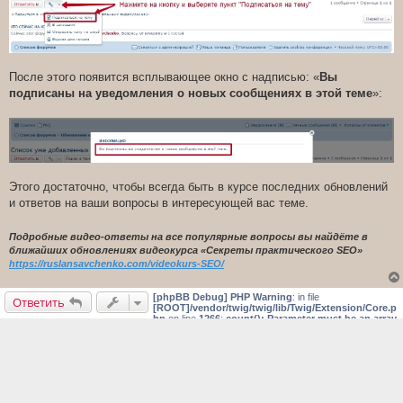
После этого появится всплывающее окно с надписью: «
Вы
подписаны на уведомления о новых сообщениях в этой теме
»:
Этого достаточно, чтобы всегда быть в курсе последних обновлений
и ответов на ваши вопросы в интересующей вас теме.
Подробные видео-ответы на все популярные вопросы вы найдёте в
ближайших обновлениях видеокурса «Секреты практического SEO»
https://ruslansavchenko.com/videokurs-SEO/
[phpBB Debug] PHP Warning
: in file
Ответить
[ROOT]/vendor/twig/twig/lib/Twig/Extension/Core.p
hp
on line
1266
:
count(): Parameter must be an array
or an object that implements Countable
[phpBB Debug] PHP Warning
: in file
[ROOT]/vendor/twig/twig/lib/Twig/Extension/Core.php
on line
1266
:
count():
Parameter must be an array or an object that implements Countable
[phpBB Debug] PHP Warning
: in file
[ROOT]/vendor/twig/twig/lib/Twig/Extension/Core.php
on line
1266
:
count():
Parameter must be an array or an object that implements Countable