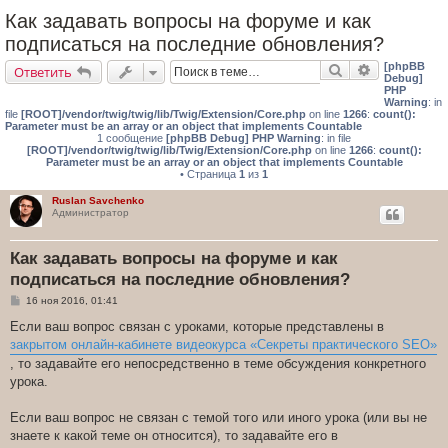
Как задавать вопросы на форуме и как
подписаться на последние обновления?
[phpBB
Поиск
Расширенн
Ответить
Debug]
PHP
Warning
: in
file
[ROOT]/vendor/twig/twig/lib/Twig/Extension/Core.php
on line
1266
:
count():
Parameter must be an array or an object that implements Countable
1 сообщение
[phpBB Debug] PHP Warning
: in file
[ROOT]/vendor/twig/twig/lib/Twig/Extension/Core.php
on line
1266
:
count():
Parameter must be an array or an object that implements Countable
• Страница
1
из
1
Ruslan Savchenko
Администратор
Как задавать вопросы на форуме и как
подписаться на последние обновления?
С
16 ноя 2016, 01:41
о
о
Если ваш вопрос связан с уроками, которые представлены в
б
закрытом онлайн-кабинете видеокурса «Секреты практического SEO»
щ
е
, то задавайте его непосредственно в теме обсуждения конкретного
н
урока.
и
е
Если ваш вопрос не связан с темой того или иного урока (или вы не
знаете к какой теме он относится), то задавайте его в