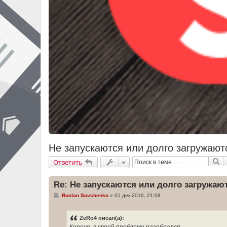
Не запускаются или долго загружаю
П
Ответить
Re: Не запускаются или долго загружа
С
Ruslan Savchenko
»
01 дек 2016, 21:08
о
о
б
ZeRo4 писал(а):
щ
е