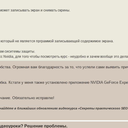
 может записывать экран и снимать скрины.
, который не является прграммой записывающей содержимое экрана.
икам сиситемы защиты.
 Nvidia, для того чтобы посмотреть курс - неудобно и зачем вообще это дела
ства. Огромная вам благодарность за то, что успели сами выявить при
бка. Кстати у меня также установлено приложение NVIDIA GeForce Exper
ечание. Обязательно исправлю!
найдёте в ближайших обновлениях видеокурса «Секреты практического SEO
видеоуроки? Решение проблемы.