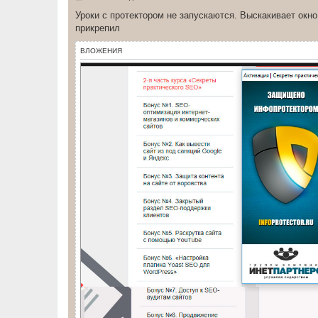
о
о
Уроки с протектором не запускаются. Выскакивает окно
б
прикрепил
щ
е
н
ВЛОЖЕНИЯ
и
е