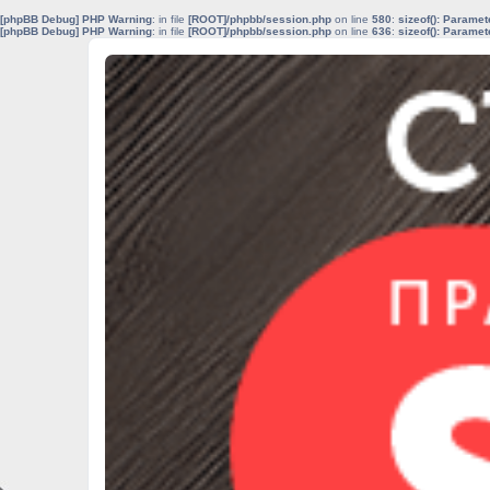
[phpBB Debug] PHP Warning
: in file
[ROOT]/phpbb/session.php
on line
580
:
sizeof(): Parame
[phpBB Debug] PHP Warning
: in file
[ROOT]/phpbb/session.php
on line
636
:
sizeof(): Parame