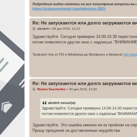
Подробные видео-ответы на все популярные вопросы вы 
https://ruslansavchenko.com/videokurs-SEO/
Re: Не запускаются или долго загружаются 
С
alexkrit
»
09 дек 2016, 12:10
о
о
Здравствуйте. Сегодня примерно 14.00-14.30 перестал
б
потом появляется другое окно с надписью "ВНИМАНИЕ! 
щ
е
н
и
Testiruem Vse от ПО и Windowsa до Wordpress и бизнеса!
http://te
е
Re: Не запускаются или долго загружаются 
С
Ruslan Savchenko
»
09 дек 2016, 13:40
о
о
б
alexkrit писал(а):
щ
е
Здравствуйте. Сегодня примерно 14.00-14.30 перест
н
потом появляется другое окно с надписью "ВНИМАНИЕ!
и
е
Здравствуйте. Это ошибка именно из-за проблем на сер
Прошу прощения за доставленные неудобства.