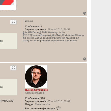
В
е
р
desiss
н
Сообщения:
3
у
Зарегистрирован:
29 ноя 2016, 20:52
т
[phpBB Debug] PHP Warning
: in file
ь
[ROOT]/vendor/twig/twig/lib/Twig/Extension/Core.p
с
hp
on line
1266
:
count(): Parameter must be an
я
array or an object that implements Countable
ин
к
н
а
ч
а
В
л
е
у
р
н
у
т
ь
с
я
ин
к
Ruslan Savchenko
Администратор
н
а
Сообщения:
516
ч
хнические
Зарегистрирован:
05 ноя 2016, 22:09
а
Откуда:
Севастополь
К
л
Контактная информация:
о
у