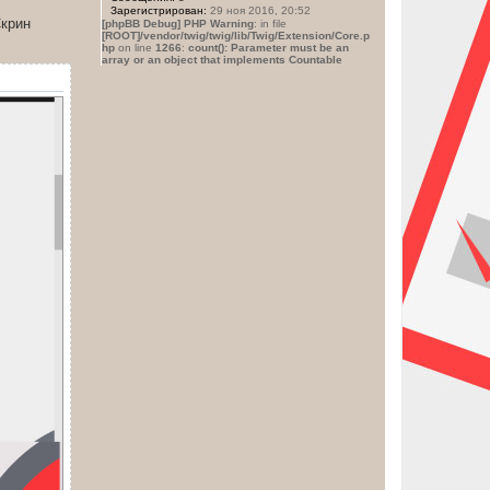
и
Зарегистрирован:
29 ноя 2016, 20:52
т
н
Скрин
[phpBB Debug] PHP Warning
: in file
ь
ф
[ROOT]/vendor/twig/twig/lib/Twig/Extension/Core.p
с
о
hp
on line
1266
:
count(): Parameter must be an
р
я
array or an object that implements Countable
м
к
а
н
ц
а
и
ч
я
а
п
о
л
л
у
ь
з
о
в
а
т
е
л
я
R
u
s
l
a
n
S
a
v
c
h
e
n
k
o