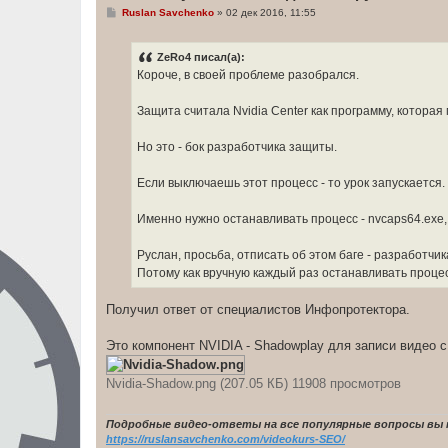
С
Ruslan Savchenko
»
02 дек 2016, 11:55
о
о
б
ZeRo4 писал(а):
щ
е
Короче, в своей проблеме разобрался.
н
и
е
Защита считала Nvidia Center как программу, которая
Но это - бок разработчика защиты.
Если выключаешь этот процесс - то урок запускается.
Именно нужно останавливать процесс - nvcaps64.exe
Руслан, просьба, отписать об этом баге - разработч
Потому как вручную каждый раз останавливать процесс
Получил ответ от специалистов Инфопротектора.
Это компонент NVIDIA - Shadowplay для записи видео с
Nvidia-Shadow.png (207.05 КБ) 11908 просмотров
Подробные видео-ответы на все популярные вопросы вы 
https://ruslansavchenko.com/videokurs-SEO/