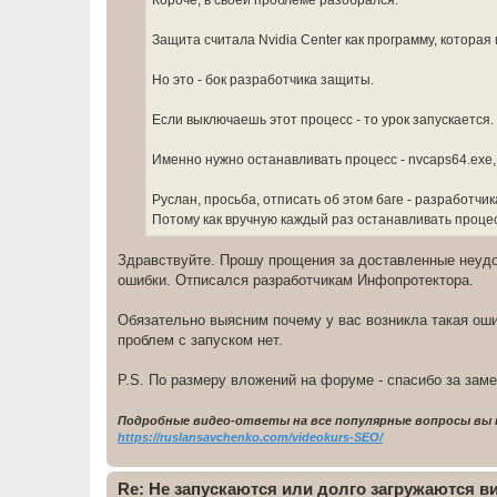
Короче, в своей проблеме разобрался.
н
и
е
Защита считала Nvidia Center как программу, которая
Но это - бок разработчика защиты.
Если выключаешь этот процесс - то урок запускается.
Именно нужно останавливать процесс - nvcaps64.exe
Руслан, просьба, отписать об этом баге - разработч
Потому как вручную каждый раз останавливать процесс
Здравствуйте. Прошу прощения за доставленные неудоб
ошибки. Отписался разработчикам Инфопротектора.
Обязательно выясним почему у вас возникла такая оши
проблем с запуском нет.
P.S. По размеру вложений на форуме - спасибо за зам
Подробные видео-ответы на все популярные вопросы вы 
https://ruslansavchenko.com/videokurs-SEO/
Re: Не запускаются или долго загружаются 