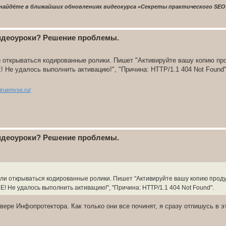
найдёте в ближайших обновлениях видеокурса «Секреты практического SEO
видеоуроки? Решение проблемы.
и открываться кодированные ролики. Пишет "Активируйте вашу копию про
Не удалось выполнить активацию!", "Причина: HTTP/1.1 404 Not Found"
stiruemvse.ru/
видеоуроки? Решение проблемы.
али открываться кодированные ролики. Пишет "Активируйте вашу копию проду
 Не удалось выполнить активацию!", "Причина: HTTP/1.1 404 Not Found".
вере Инфопротектора. Как только они все починят, я сразу отпишусь в э