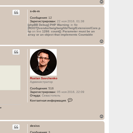
В
о
е
в
а
р
s-de-m
т
н
е
Сообщения:
12
у
л
Зарегистрирован:
22 ноя 2016, 01:38
т
я
[phpBB Debug] PHP Warning
: in file
ь
R
[ROOT]/vendor/twig/twig/lib/Twig/Extension/Core.p
с
u
hp
on line
1266
:
count(): Parameter must be an
s
я
array or an object that implements Countable
l
к
В
a
н
е
n
а
S
р
ч
a
н
а
v
у
c
л
т
h
у
ь
e
с
n
k
я
o
к
Ruslan Savchenko
Администратор
н
а
Сообщения:
516
ч
Зарегистрирован:
05 ноя 2016, 22:09
а
Откуда:
Севастополь
К
л
Контактная информация:
о
у
н
»
т
а
В
к
е
т
н
р
desiss
а
н
я
Сообщения:
3
у