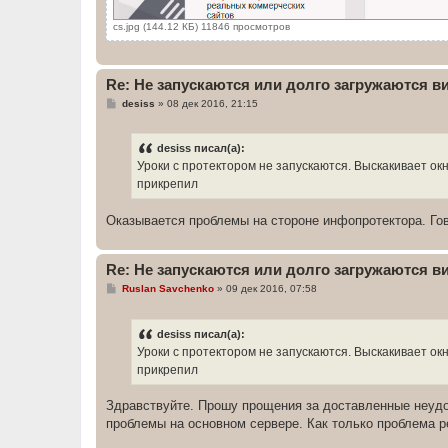
cs.jpg (144.12 КБ) 11846 просмотров
Re: Не запускаются или долго загружаются 
С
desiss
»
08 дек 2016, 21:15
о
о
б
desiss писал(а):
щ
е
Уроки с протектором не запускаются. Выскакивает ок
н
прикрепил
и
е
Оказывается проблемы на стороне инфопротектора. Гов
Re: Не запускаются или долго загружаются 
С
Ruslan Savchenko
»
09 дек 2016, 07:58
о
о
б
desiss писал(а):
щ
е
Уроки с протектором не запускаются. Выскакивает ок
н
прикрепил
и
е
Здравствуйте. Прошу прощения за доставленные неудоб
проблемы на основном сервере. Как только проблема р