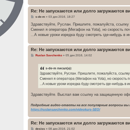
Re: Не запускаются или долго загружаются 
С
s-de-m
»
03 дек 2016, 18:27
о
о
Здравствуйте, Руслан. Пришлите, пожалуйста, ссылку
б
Сменил я оператора (Мегафон на Yota), но скорость по
щ
е
...А новые уроки изредка буду смотреть где-нибудь в и
н
и
е
Re: Не запускаются или долго загружаются 
С
Ruslan Savchenko
»
05 дек 2016, 14:02
о
о
б
s-de-m писал(а):
щ
е
Здравствуйте, Руслан. Пришлите, пожалуйста, ссылк
н
Сменил я оператора (Мегафон на Yota), но скорость п
и
е
...А новые уроки изредка буду смотреть где-нибудь в 
Здравствуйте. Выслал вам ссылку на защищенную оф
Подробные видео-ответы на все популярные вопросы вы 
https://ruslansavchenko.com/videokurs-SEO/
Re: Не запускаются или долго загружаются 
С
desiss
»
08 дек 2016, 21:02