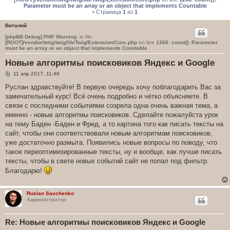
Parameter must be an array or an object that implements Countable
• Страница
1
из
1
Виталий
[phpBB Debug] PHP Warning
: in file
[ROOT]/vendor/twig/twig/lib/Twig/Extension/Core.php
on line
1266
:
count(): Parameter
must be an array or an object that implements Countable
Новые алгоритмы поисковиков Яндекс и Google
С
11 апр 2017, 11:46
о
о
Руслан здравствуйте! В первую очередь хочу поблагодарить Вас за
б
замечательный курс! Всё очень подробно и чётко объясняете. В
щ
е
связи с последними событиями созрела одна очень важная тема, а
н
именно - новые алгоритмы поисковиков. Сделайте пожалуйста урок
и
е
на тему Баден -Баден и Фред, а то картина того как писать тексты на
сайт, чтобы они соответствовали новым алгоритмам поисковиков,
уже достаточно размыта. Появились новые вопросы по поводу, что
такое переоптимизированные тексты, ну и вообще, как лучше писать
тексты, чтобы в свете новых событий сайт не попал под фильтр.
Благодарю!
Ruslan Savchenko
Администратор
Re: Новые алгоритмы поисковиков Яндекс и Google