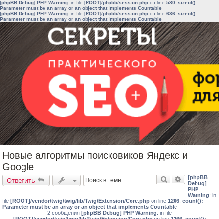
[phpBB Debug] PHP Warning
: in file
[ROOT]/phpbb/session.php
on line
580
:
sizeof():
Parameter must be an array or an object that implements Countable
[phpBB Debug] PHP Warning
: in file
[ROOT]/phpbb/session.php
on line
636
:
sizeof():
Parameter must be an array or an object that implements Countable
Новые алгоритмы поисковиков Яндекс и
Google
[phpBB
Поиск
Расширенн
Ответить
Debug]
PHP
Warning
: in
file
[ROOT]/vendor/twig/twig/lib/Twig/Extension/Core.php
on line
1266
:
count():
Parameter must be an array or an object that implements Countable
2 сообщения
[phpBB Debug] PHP Warning
: in file
[ROOT]/vendor/twig/twig/lib/Twig/Extension/Core.php
on line
1266
:
count():