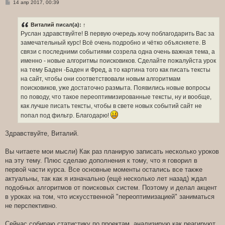
С
14 апр 2017, 00:39
о
о
б
Виталий
писал(а):
↑
щ
е
Руслан здравствуйте! В первую очередь хочу поблагодарить Вас за
н
замечательный курс! Всё очень подробно и чётко объясняете. В
и
е
связи с последними событиями созрела одна очень важная тема, а
именно - новые алгоритмы поисковиков. Сделайте пожалуйста урок
на тему Баден -Баден и Фред, а то картина того как писать тексты
на сайт, чтобы они соответствовали новым алгоритмам
поисковиков, уже достаточно размыта. Появились новые вопросы
по поводу, что такое переоптимизированные тексты, ну и вообще,
как лучше писать тексты, чтобы в свете новых событий сайт не
попал под фильтр. Благодарю!
Здравствуйте, Виталий.
Вы читаете мои мысли) Как раз планирую записать несколько уроков
на эту тему. Плюс сделаю дополнения к тому, что я говорил в
первой части курса. Все основные моменты остались все также
актуальны, так как я изначально (ещё несколько лет назад) ждал
подобных алгоритмов от поисковых систем. Поэтому и делал акцент
в уроках на том, что искусственной "переоптимизацией" заниматься
не перспективно.
Сейчас собираю статистику по проектам, анализирую как реагируют