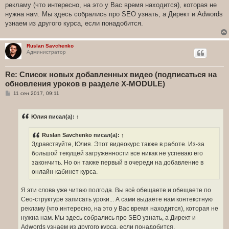
рекламу (что интересно, на это у Вас время находится), которая не
нужна нам. Мы здесь собрались про SEO узнать, а Директ и Adwords
узнаем из другого курса, если понадобится.
Ruslan Savchenko
Администратор
Re: Список новых добавленных видео (подписаться на
обновления уроков в разделе X-MODULE)
С
11 сен 2017, 09:11
о
о
б
Юлия
писал(а):
↑
щ
е
н
Ruslan Savchenko
писал(а):
↑
и
е
Здравствуйте, Юлия. Этот видеокурс также в работе. Из-за
большой текущей загруженности все никак не успеваю его
закончить. Но он также первый в очереди на добавление в
онлайн-кабинет курса.
Я эти слова уже читаю полгода. Вы всё обещаете и обещаете по
Сео-структуре записать уроки... А сами выдаёте нам контекстную
рекламу (что интересно, на это у Вас время находится), которая не
нужна нам. Мы здесь собрались про SEO узнать, а Директ и
Adwords узнаем из другого курса, если понадобится.