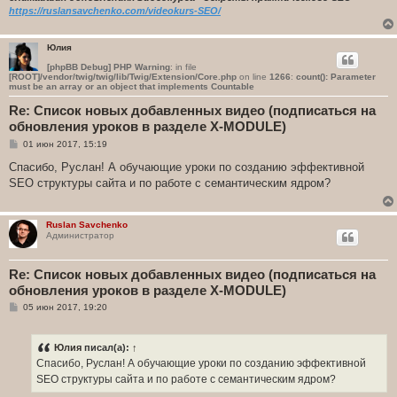
https://ruslansavchenko.com/videokurs-SEO/
Юлия
[phpBB Debug] PHP Warning
: in file
[ROOT]/vendor/twig/twig/lib/Twig/Extension/Core.php
on line
1266
:
count(): Parameter
must be an array or an object that implements Countable
Re: Список новых добавленных видео (подписаться на
обновления уроков в разделе X-MODULE)
С
01 июн 2017, 15:19
о
о
Спасибо, Руслан! А обучающие уроки по созданию эффективной
б
SEO структуры сайта и по работе с семантическим ядром?
щ
е
н
и
Ruslan Savchenko
е
Администратор
Re: Список новых добавленных видео (подписаться на
обновления уроков в разделе X-MODULE)
С
05 июн 2017, 19:20
о
о
б
Юлия
писал(а):
↑
щ
е
Спасибо, Руслан! А обучающие уроки по созданию эффективной
н
SEO структуры сайта и по работе с семантическим ядром?
и
е