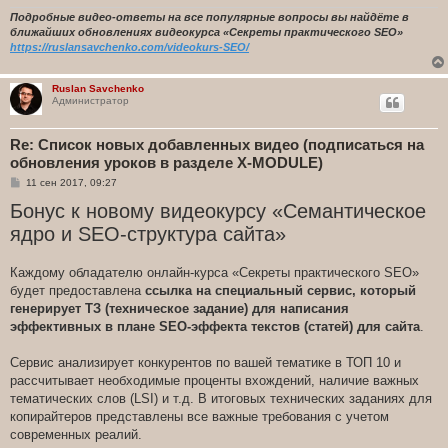
Подробные видео-ответы на все популярные вопросы вы найдёте в
ближайших обновлениях видеокурса «Секреты практического SEO»
https://ruslansavchenko.com/videokurs-SEO/
Ruslan Savchenko
Администратор
Re: Список новых добавленных видео (подписаться на
обновления уроков в разделе X-MODULE)
С
11 сен 2017, 09:27
о
Бонус к новому видеокурсу «Семантическое
о
б
ядро и SEO-структура сайта»
щ
е
н
и
Каждому обладателю онлайн-курса «Секреты практического SEO»
е
будет предоставлена
ссылка на специальный сервис, который
генерирует ТЗ (техническое задание) для написания
эффективных в плане SEO-эффекта текстов (статей) для сайта
.
Сервис анализирует конкурентов по вашей тематике в ТОП 10 и
рассчитывает необходимые проценты вхождений, наличие важных
тематических слов (LSI) и т.д. В итоговых технических заданиях для
копирайтеров представлены все важные требования с учетом
современных реалий.