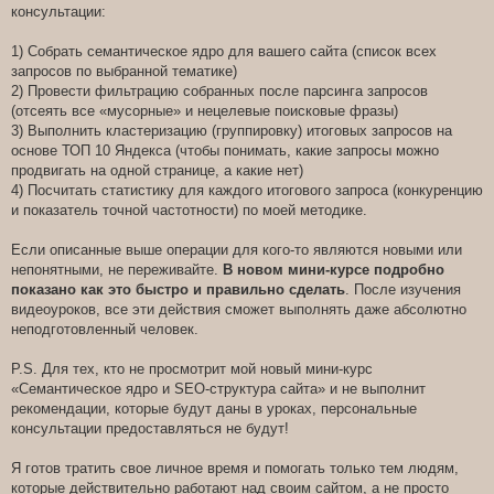
консультации:
1) Собрать семантическое ядро для вашего сайта (список всех
запросов по выбранной тематике)
2) Провести фильтрацию собранных после парсинга запросов
(отсеять все «мусорные» и нецелевые поисковые фразы)
3) Выполнить кластеризацию (группировку) итоговых запросов на
основе ТОП 10 Яндекса (чтобы понимать, какие запросы можно
продвигать на одной странице, а какие нет)
4) Посчитать статистику для каждого итогового запроса (конкуренцию
и показатель точной частотности) по моей методике.
Если описанные выше операции для кого-то являются новыми или
непонятными, не переживайте.
В новом мини-курсе подробно
показано как это быстро и правильно сделать
. После изучения
видеоуроков, все эти действия сможет выполнять даже абсолютно
неподготовленный человек.
P.S. Для тех, кто не просмотрит мой новый мини-курс
«Семантическое ядро и SEO-структура сайта» и не выполнит
рекомендации, которые будут даны в уроках, персональные
консультации предоставляться не будут!
Я готов тратить свое личное время и помогать только тем людям,
которые действительно работают над своим сайтом, а не просто