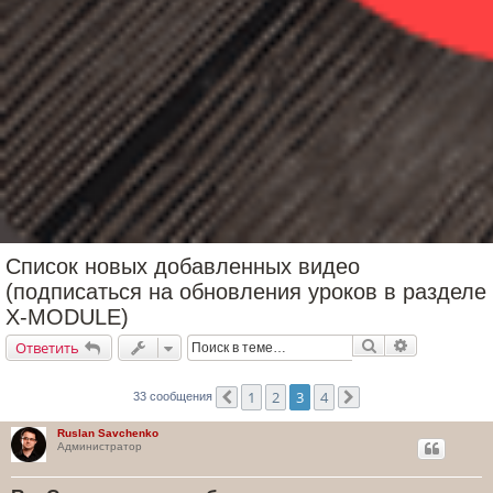
Список новых добавленных видео
(подписаться на обновления уроков в разделе
X-MODULE)
Поиск
Расширенн
Ответить
1
2
3
4
33 сообщения
Пред.
След.
Ruslan Savchenko
Администратор