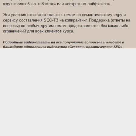
ждут «волшебных таблеток» или «секретных лайфхаков».
Эти условия относятся только к темам по семантическому ядру и
сервису составления SEO-ТЗ на копирайтинг. Поддержка (ответы на
вопросы) по любым другим темам предоставляется без каких-либо
ограничений для всех клиентов курса.
Подробные видео-ответы на все популярные вопросы вы найдёте в
ближайших обновлениях видеокурса «Секреты практического SEO»
https://ruslansavchenko.com/videokurs-SEO/
Фотоблогер Алексей
[phpBB Debug] PHP Warning
: in file
[ROOT]/vendor/twig/twig/lib/Twig/Extension/Core.php
on line
1266
:
count(): Parameter
must be an array or an object that implements Countable
Re: Список новых добавленных видео (подписаться на
обновления уроков в разделе X-MODULE)
С
11 сен 2017, 12:09
о
о
Жду с нетерпением новый курс.
б
щ
е
P. S. И что-то мне подсказывает, что в 2 года (от начала запуска
н
всего проекта-курса) уложиться не получится, учитывая кучу
и
е
обещанного материала. Так, Руслан?