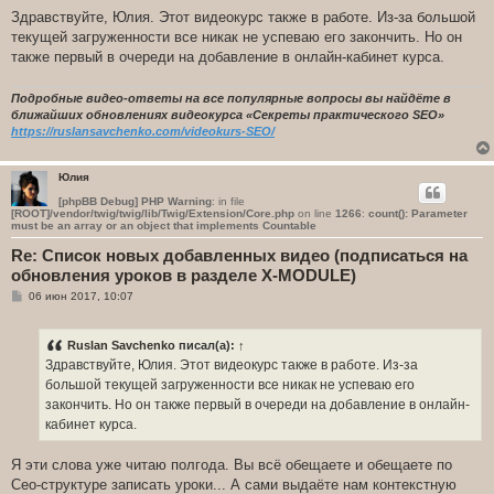
Здравствуйте, Юлия. Этот видеокурс также в работе. Из-за большой
текущей загруженности все никак не успеваю его закончить. Но он
также первый в очереди на добавление в онлайн-кабинет курса.
Подробные видео-ответы на все популярные вопросы вы найдёте в
ближайших обновлениях видеокурса «Секреты практического SEO»
https://ruslansavchenko.com/videokurs-SEO/
Юлия
[phpBB Debug] PHP Warning
: in file
[ROOT]/vendor/twig/twig/lib/Twig/Extension/Core.php
on line
1266
:
count(): Parameter
must be an array or an object that implements Countable
Re: Список новых добавленных видео (подписаться на
обновления уроков в разделе X-MODULE)
С
06 июн 2017, 10:07
о
о
б
Ruslan Savchenko
писал(а):
↑
щ
е
Здравствуйте, Юлия. Этот видеокурс также в работе. Из-за
н
большой текущей загруженности все никак не успеваю его
и
е
закончить. Но он также первый в очереди на добавление в онлайн-
кабинет курса.
Я эти слова уже читаю полгода. Вы всё обещаете и обещаете по
Сео-структуре записать уроки... А сами выдаёте нам контекстную