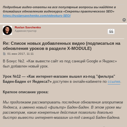
Подробные видео-ответы на все популярные вопросы вы найдёте в
ближайших обновлениях видеокурса «Секреты практического SEO»
https://ruslansavchenko.com/videokurs-SEO/
Ruslan Savchenko
Администратор
Re: Список новых добавленных видео (подписаться на
обновления уроков в разделе X-MODULE)
С
01 июн 2017, 11:11
о
о
В Бонус №2. «Как вывести сайт из под санкций Google и Яндекс»
б
был добавлен новый урок.
щ
е
н
Урок №12 — «Как интернет-магазин вышел из-под "фильтра"
и
е
Баден-Баден от Яндекса?»
доступен в онлайн-кабинете по
ссылке
.
Краткое описание урока:
Мы продолжаем рассматривать последние обновления алгоритмов
Яндекса, а именно новый «фильтр» Баден-Баден. В этом уроке мы
рассмотрим, какие конкретные действия позволили довольно
быстро вывести интернет-магазин из-под санкций Баден-Бадена.