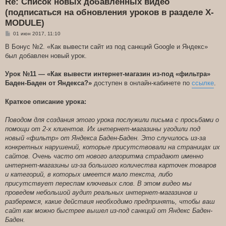
Re: Список новых добавленных видео
(подписаться на обновления уроков в разделе X-
MODULE)
С
01 июн 2017, 11:10
о
о
В Бонус №2. «Как вывести сайт из под санкций Google и Яндекс»
б
был добавлен новый урок.
щ
е
н
Урок №11 — «Как вывести интернет-магазин из-под «фильтра»
и
е
Баден-Баден от Яндекса?»
доступен в онлайн-кабинете по
ссылке
.
Краткое описание урока:
Поводом для создания этого урока послужили письма с просьбами о
помощи от 2-х клиентов. Их интернет-магазины угодили под
новый «фильтр» от Яндекса Баден-Баден. Это случилось из-за
конкретных нарушений, которые присутствовали на страницах их
сайтов. Очень часто от нового алгоритма страдают именно
интернет-магазины из-за большого количества карточек товаров
и категорий, в которых имеется мало текста, либо
присутствует переспам ключевых слов. В этом видео мы
проведем небольшой аудит реальных интернет-магазинов и
разберемся, какие действия необходимо предпринять, чтобы ваш
сайт как можно быстрее вышел из-под санкций от Яндекс Баден-
Баден.