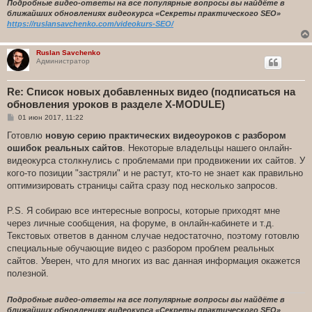
Подробные видео-ответы на все популярные вопросы вы найдёте в
ближайших обновлениях видеокурса «Секреты практического SEO»
https://ruslansavchenko.com/videokurs-SEO/
Ruslan Savchenko
Администратор
Re: Список новых добавленных видео (подписаться на
обновления уроков в разделе X-MODULE)
С
01 июн 2017, 11:22
о
о
Готовлю
новую серию практических видеоуроков с разбором
б
ошибок реальных сайтов
. Некоторые владельцы нашего онлайн-
щ
е
видеокурса столкнулись с проблемами при продвижении их сайтов. У
н
кого-то позиции "застряли" и не растут, кто-то не знает как правильно
и
е
оптимизировать страницы сайта сразу под несколько запросов.
P.S. Я собираю все интересные вопросы, которые приходят мне
через личные сообщения, на форуме, в онлайн-кабинете и т.д.
Текстовых ответов в данном случае недостаточно, поэтому готовлю
специальные обучающие видео с разбором проблем реальных
сайтов. Уверен, что для многих из вас данная информация окажется
полезной.
Подробные видео-ответы на все популярные вопросы вы найдёте в
ближайших обновлениях видеокурса «Секреты практического SEO»