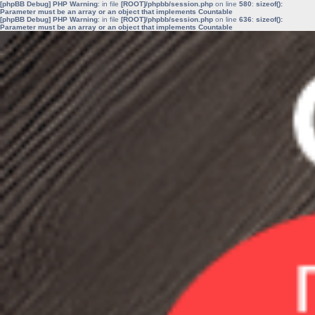
[phpBB Debug] PHP Warning
: in file
[ROOT]/phpbb/session.php
on line
580
:
sizeof():
Parameter must be an array or an object that implements Countable
[phpBB Debug] PHP Warning
: in file
[ROOT]/phpbb/session.php
on line
636
:
sizeof():
Parameter must be an array or an object that implements Countable