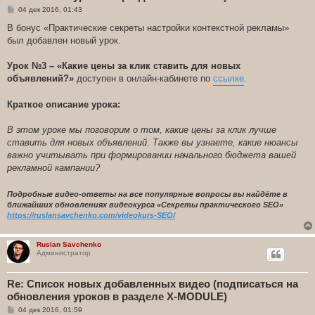
С
04 дек 2016, 01:43
о
о
В бонус «Практические секреты настройки контекстной рекламы»
б
был добавлен новый урок.
щ
е
н
Урок №3 – «Какие цены за клик ставить для новых
и
е
объявлений?»
доступен в онлайн-кабинете по
ссылке
.
Краткое описание урока:
В этом уроке мы поговорим о том, какие цены за клик лучше
ставить для новых объявлений. Также вы узнаете, какие нюансы
важно учитывать при формировании начального бюджета вашей
рекламной кампании?
Подробные видео-ответы на все популярные вопросы вы найдёте в
ближайших обновлениях видеокурса «Секреты практического SEO»
https://ruslansavchenko.com/videokurs-SEO/
Ruslan Savchenko
Администратор
Re: Список новых добавленных видео (подписаться на
обновления уроков в разделе X-MODULE)
С
04 дек 2016, 01:59