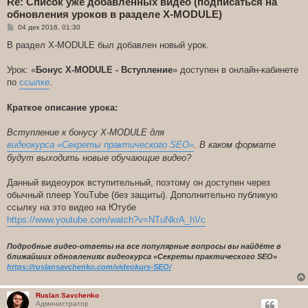
Re: Список уже добавленных видео (подписаться на
обновления уроков в разделе X-MODULE)
С
04 дек 2016, 01:30
о
о
В раздел X-MODULE был добавлен новый урок.
б
щ
е
Урок: «
Бонус X-MODULE - Вступление
» доступен в онлайн-кабинете
н
по
ссылке
.
и
е
Краткое описание урока:
Вступление к бонусу X-MODULE для
видеокурса «Секреты практического SEO»
. В каком формате
будут выходить новые обучающие видео?
Данный видеоурок вступительный, поэтому он доступен через
обычный плеер YouTube (без защиты). Дополнительно публикую
ссылку на это видео на Ютубе
https://www.youtube.com/watch?v=NTuNkrA_hVc
Подробные видео-ответы на все популярные вопросы вы найдёте в
ближайших обновлениях видеокурса «Секреты практического SEO»
https://ruslansavchenko.com/videokurs-SEO/
Ruslan Savchenko
Администратор