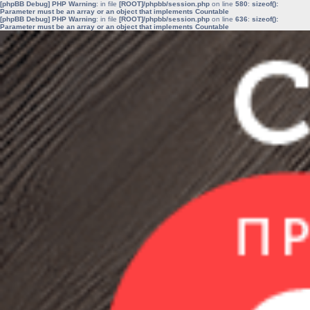
[phpBB Debug] PHP Warning
: in file
[ROOT]/phpbb/session.php
on line
580
:
sizeof():
Parameter must be an array or an object that implements Countable
[phpBB Debug] PHP Warning
: in file
[ROOT]/phpbb/session.php
on line
636
:
sizeof():
Parameter must be an array or an object that implements Countable