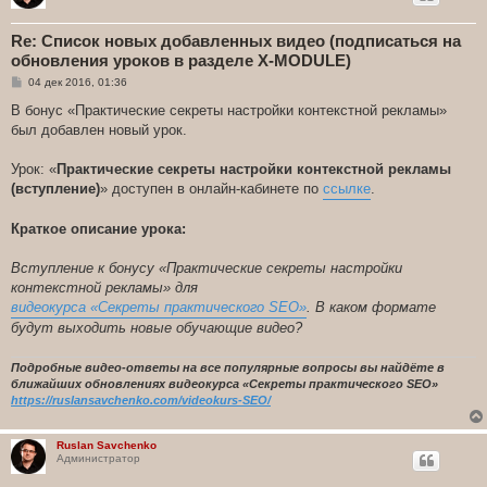
Re: Список новых добавленных видео (подписаться на
обновления уроков в разделе X-MODULE)
С
04 дек 2016, 01:36
о
о
В бонус «Практические секреты настройки контекстной рекламы»
б
был добавлен новый урок.
щ
е
н
Урок: «
Практические секреты настройки контекстной рекламы
и
е
(вступление)
» доступен в онлайн-кабинете по
ссылке
.
Краткое описание урока:
Вступление к бонусу «Практические секреты настройки
контекстной рекламы» для
видеокурса «Секреты практического SEO»
. В каком формате
будут выходить новые обучающие видео?
Подробные видео-ответы на все популярные вопросы вы найдёте в
ближайших обновлениях видеокурса «Секреты практического SEO»
https://ruslansavchenko.com/videokurs-SEO/
Ruslan Savchenko
Администратор