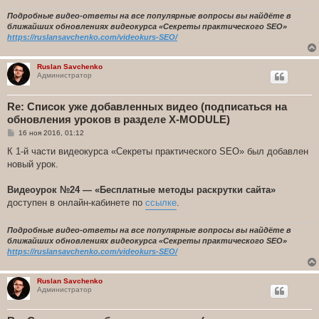
Подробные видео-ответы на все популярные вопросы вы найдёте в
ближайших обновлениях видеокурса «Секреты практического SEO»
https://ruslansavchenko.com/videokurs-SEO/
Ruslan Savchenko
Администратор
Re: Список уже добавленных видео (подписаться на
обновления уроков в разделе X-MODULE)
С
16 ноя 2016, 01:12
о
о
К 1-й части видеокурса «Секреты практического SEO» был добавлен
б
новый урок.
щ
е
н
Видеоурок №24 — «Бесплатные методы раскрутки сайта»
и
е
доступен в онлайн-кабинете по
ссылке
.
Подробные видео-ответы на все популярные вопросы вы найдёте в
ближайших обновлениях видеокурса «Секреты практического SEO»
https://ruslansavchenko.com/videokurs-SEO/
Ruslan Savchenko
Администратор