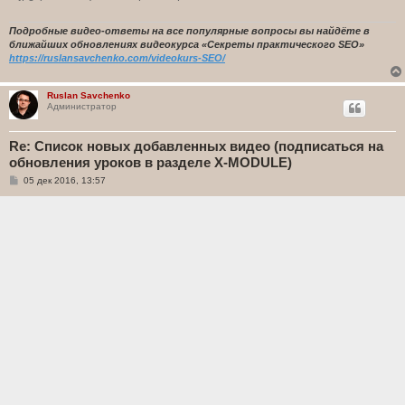
Подробные видео-ответы на все популярные вопросы вы найдёте в
ближайших обновлениях видеокурса «Секреты практического SEO»
https://ruslansavchenko.com/videokurs-SEO/
Ruslan Savchenko
Администратор
Re: Список новых добавленных видео (подписаться на
обновления уроков в разделе X-MODULE)
С
05 дек 2016, 13:57
о
о
б
Володимир Гриник писал(а):
щ
е
Руслан, добрый вечер.
н
и
е
"Пожизненный доступ не только к уже имеющимся урокам
видеокурса, но и ко всем добавленным за это время новым
видеоурокам и практическим кейсам."
Ключ к курсу дается на два года. Я так понимаю ключ автоматически
будет продлен?
Здравствуйте. Владимир. В данном случае, когда закончатся 2 года
доступа к тех. поддержке и обновлениям курса, можно будет