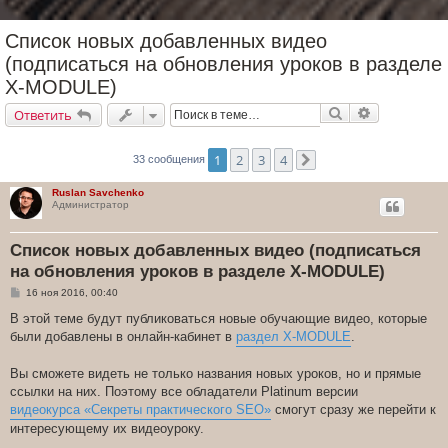
Список новых добавленных видео
(подписаться на обновления уроков в разделе
X-MODULE)
Поиск
Расширенн
Ответить
1
2
3
4
33 сообщения
След.
Ruslan Savchenko
Администратор
Список новых добавленных видео (подписаться
на обновления уроков в разделе X-MODULE)
С
16 ноя 2016, 00:40
о
о
В этой теме будут публиковаться новые обучающие видео, которые
б
были добавлены в онлайн-кабинет в
раздел X-MODULE
.
щ
е
н
Вы сможете видеть не только названия новых уроков, но и прямые
и
е
ссылки на них. Поэтому все обладатели Platinum версии
видеокурса «Секреты практического SEO»
смогут сразу же перейти к
интересующему их видеоуроку.