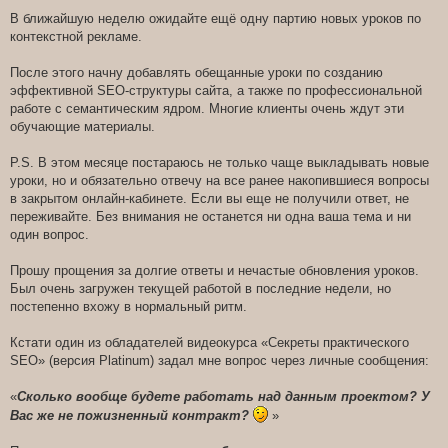
о
о
В ближайшую неделю ожидайте ещё одну партию новых уроков по
б
контекстной рекламе.
щ
е
н
После этого начну добавлять обещанные уроки по созданию
и
е
эффективной SEO-структуры сайта, а также по профессиональной
работе с семантическим ядром. Многие клиенты очень ждут эти
обучающие материалы.
P.S. В этом месяце постараюсь не только чаще выкладывать новые
уроки, но и обязательно отвечу на все ранее накопившиеся вопросы
в закрытом онлайн-кабинете. Если вы еще не получили ответ, не
переживайте. Без внимания не останется ни одна ваша тема и ни
один вопрос.
Прошу прощения за долгие ответы и нечастые обновления уроков.
Был очень загружен текущей работой в последние недели, но
постепенно вхожу в нормальный ритм.
Кстати один из обладателей видеокурса «Секреты практического
SEO» (версия Platinum) задал мне вопрос через личные сообщения:
«
Сколько вообще будете работать над данным проектом? У
Вас же не пожизненный контракт?
»