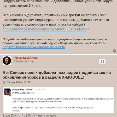
Поддерживать всех клиентов и
добавлять новые уроки планирую
на протяжение 2-х лет
.
Все клиенты будут иметь
пожизненный доступ
не только к уже
имеющимся урокам видеокурса, но и ко всем добавленным за это
время новым видеоурокам и практическим кейсам (
http://seo-space.ru/wpm-category/x-modu ... zhka-kursa
).
Подробные видео-ответы на все популярные вопросы вы найдёте в
ближайших обновлениях видеокурса «Секреты практического SEO»
https://ruslansavchenko.com/videokurs-SEO/
Ruslan Savchenko
Администратор
Re: Список новых добавленных видео (подписаться на
обновления уроков в разделе X-MODULE)
С
05 дек 2016, 13:53
о
о
б
щ
е
н
и
е
1.jpg (58.46 КБ) 87897 просмотров