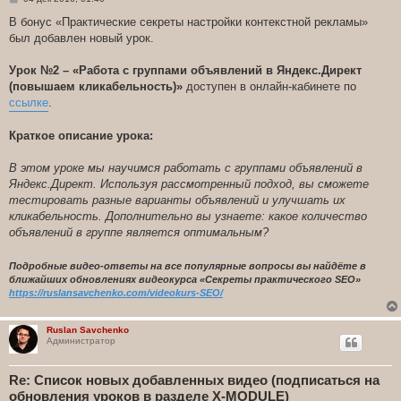
о
о
В бонус «Практические секреты настройки контекстной рекламы»
б
был добавлен новый урок.
щ
е
н
Урок №2 – «Работа с группами объявлений в Яндекс.Директ
и
е
(повышаем кликабельность)»
доступен в онлайн-кабинете по
ссылке
.
Краткое описание урока:
В этом уроке мы научимся работать с группами объявлений в
Яндекс.Директ. Используя рассмотренный подход, вы сможете
тестировать разные варианты объявлений и улучшать их
кликабельность. Дополнительно вы узнаете: какое количество
объявлений в группе является оптимальным?
Подробные видео-ответы на все популярные вопросы вы найдёте в
ближайших обновлениях видеокурса «Секреты практического SEO»
https://ruslansavchenko.com/videokurs-SEO/
Ruslan Savchenko
Администратор
Re: Список новых добавленных видео (подписаться на
обновления уроков в разделе X-MODULE)