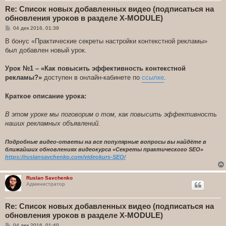
Re: Список новых добавленных видео (подписаться на
обновления уроков в разделе X-MODULE)
С
04 дек 2016, 01:39
о
о
В бонус «Практические секреты настройки контекстной рекламы»
б
был добавлен новый урок.
щ
е
н
Урок №1 – «Как повысить эффективность контекстной
и
е
рекламы?»
доступен в онлайн-кабинете по
ссылке
.
Краткое описание урока:
В этом уроке мы поговорим о том, как повысить эффективность
наших рекламных объявлений.
Подробные видео-ответы на все популярные вопросы вы найдёте в
ближайших обновлениях видеокурса «Секреты практического SEO»
https://ruslansavchenko.com/videokurs-SEO/
Ruslan Savchenko
Администратор
Re: Список новых добавленных видео (подписаться на
обновления уроков в разделе X-MODULE)
С
04 дек 2016, 01:40